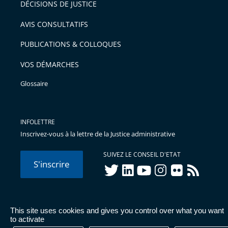
DÉCISIONS DE JUSTICE
arriver
AVIS CONSULTATIFS
avant
PUBLICATIONS & COLLOQUES
VOS DÉMARCHES
Glossaire
INFOLETTRE
Inscrivez-vous à la lettre de la Justice administrative
SUIVEZ LE CONSEIL D'ETAT
S'inscrire
twitter
linkedIn
youtube
instagram
flickr
rss
This site uses cookies and gives you control over what you want
© Conseil d'État 2026 -
Mentions légales
-
Cookies
-
Données
to activate
personnelles
-
Publications administratives
-
Accessibilité :