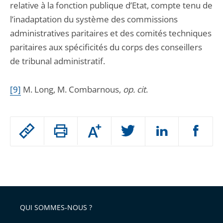
relative à la fonction publique d’Etat, compte tenu de
l’inadaptation du système des commissions
administratives paritaires et des comités techniques
paritaires aux spécificités du corps des conseillers
de tribunal administratif.
[9]
M. Long, M. Combarnous,
op. cit
.
Passer
Augmenter
le
ou
réduire
partage
Passer
la
taille
de
le
de
la
l'article
partage
police
pour
de
arriver
QUI SOMMES-NOUS ?
l'article
après
pour