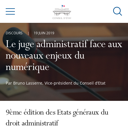
Ouvrir
Menu
la
modal
DISCOURS
19 JUIN 2019
de
reche
Le juge administratif face aux
nouveaux enjeux du
numérique
Par Bruno Lasserre, Vice-président du Conseil d’Etat
9ème édition des Etats généraux du
droit administratif