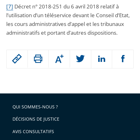
[7]
Décret n° 2018-251 du 6 avril 2018 relatif à
l’utilisation d’un téléservice devant le Conseil d’Etat,
les cours administratives d’appel et les tribunaux
administratifs et portant d’autres dispositions.
Passer
Augmenter
le
ou
réduire
partage
Passer
la
taille
de
le
de
la
l'article
partage
police
pour
de
arriver
QUI SOMMES-NOUS ?
l'article
après
pour
DÉCISIONS DE JUSTICE
arriver
AVIS CONSULTATIFS
avant