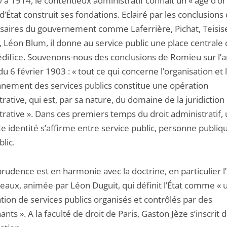
à 1914, le contentieux administratif connaît un « âge d’or 
d’État construit ses fondations. Eclairé par les conclusions
aires du gouvernement comme Laferrière, Pichat, Teisise
 Léon Blum, il donne au service public une place centrale 
édifice. Souvenons-nous des conclusions de Romieu sur l’a
du 6 février 1903 : « tout ce qui concerne l’organisation et 
nnement des services publics constitue une opération
rative, qui est, par sa nature, du domaine de la juridiction
trative ». Dans ces premiers temps du droit administratif,
 identité s’affirme entre service public, personne publiq
blic.
prudence est en harmonie avec la doctrine, en particulier l
eaux, animée par Léon Duguit, qui définit l’État comme « 
tion de services publics organisés et contrôlés par des
nts ». A la faculté de droit de Paris, Gaston Jèze s’inscrit 