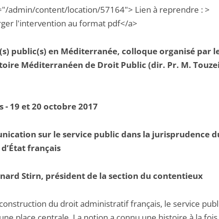
="/admin/content/location/57164"> Lien à reprendre : >
rger l'intervention au format pdf</a>
(s) public(s) en Méditerranée, colloque organisé par l
oire Méditerranéen de Droit Public (dir. Pr. M. Touzei
 - 19 et 20 octobre 2017
cation sur le service public dans la jurisprudence d
 d’État français
nard Stirn, président de la section du contentieux
construction du droit administratif français, le service publ
ne place centrale. La notion a connu une histoire à la fois 