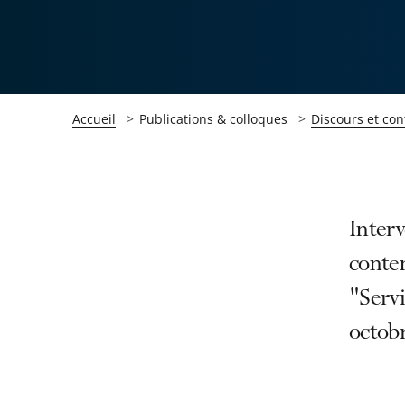
Accueil
Publications & colloques
Discours et con
Passer
Passer
Interv
la
la
conten
navigation
navigation
"Servi
de
de
l'article
l'article
octob
pour
pour
arriver
arriver
après
avant