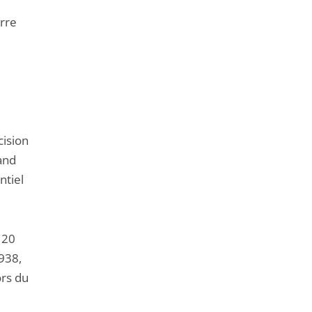
erre
cision
and
ntiel
 20
938,
ors du