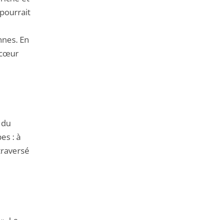
pourrait
nnes. En
u cœur
 du
es : à
 traversé