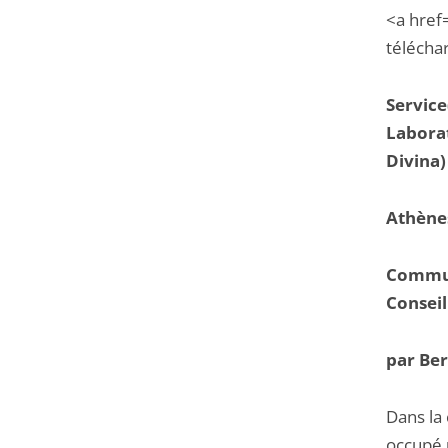
<a href
télécha
Service
Laborat
Divina)
Athènes
Communi
Conseil
par Ber
Dans la 
occupé u