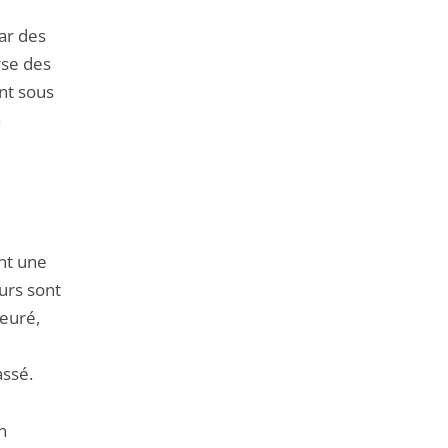
par des
rse des
nt sous
a
ent une
eurs sont
euré,
assé.
n