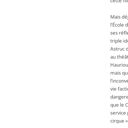
cette fil
Mais déj
l’École
ses réfl
triple i
Astruc d
au théât
Hauriou 
mais qu
l’inconv
vie fact
dangereu
que le C
service
cirque »