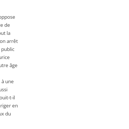
s’oppose
re de
ut la
son arrêt
 public
urice
autre âge
s à une
ussi
it-t-il
ériger en
ux du