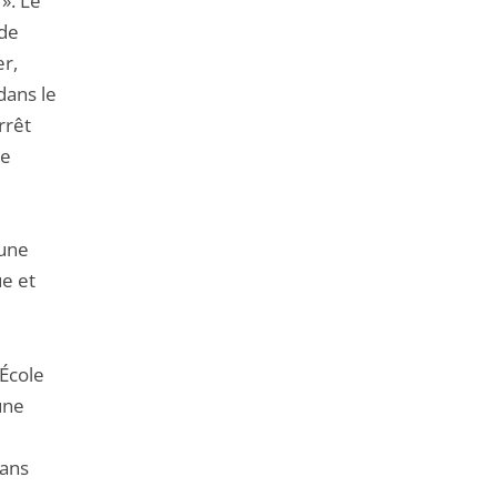
». Le
 de
r,
dans le
rrêt
le
 une
ue et
’École
une
dans