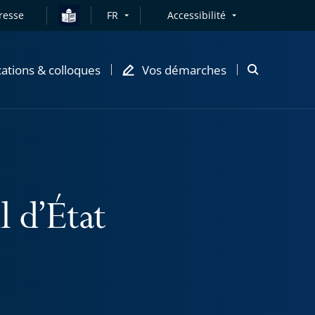
resse
FR
Accessibilité
cations & colloques
Vos démarches
Ouvrir
la
modale
de
recherche
l d’État