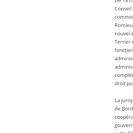
De 1870 
Conseil 
commiss
Romieu,
nouvel 
Terrier 
fonctio
administ
adminis
complète
droit pu
La juris
de Bord
coopéra
gouverna