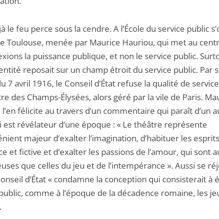
iation.
à le feu perce sous la cendre. A l’École du service public 
 de Toulouse, menée par Maurice Hauriou, qui met au cent
exions la puissance publique, et non le service public. Surto
dentité reposait sur un champ étroit du service public. Par 
u 7 avril 1916, le Conseil d’État refuse la qualité de service
re des Champs-Élysées, alors géré par la vile de Paris. Ma
l’en félicite au travers d’un commentaire qui paraît d’un 
i est révélateur d’une époque : « Le théâtre représente
énient majeur d’exalter l’imagination, d’habituer les esprit
ice et fictive et d’exalter les passions de l’amour, qui sont a
ses que celles du jeu et de l’intempérance ». Aussi se réjou
onseil d’État « condamne la conception qui consisterait à 
 public, comme à l’époque de la décadence romaine, les je
.