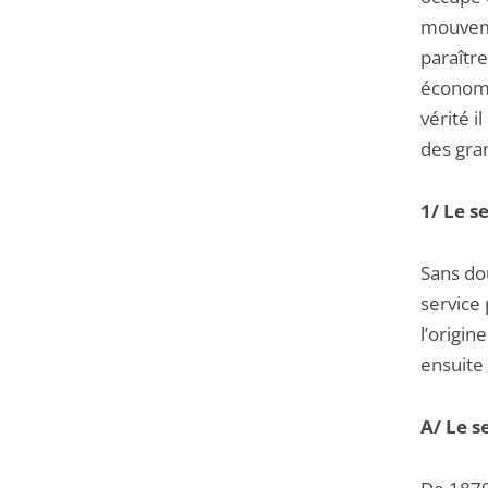
mouveme
paraîtr
économi
vérité i
des gra
1/ Le se
Sans dou
service 
l’origin
ensuite 
A/ Le s