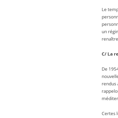
Le temps
personne
personn
un régim
renaître
C/ La r
De 1954 
nouvelle
rendus 
rappelon
méditer
Certes l