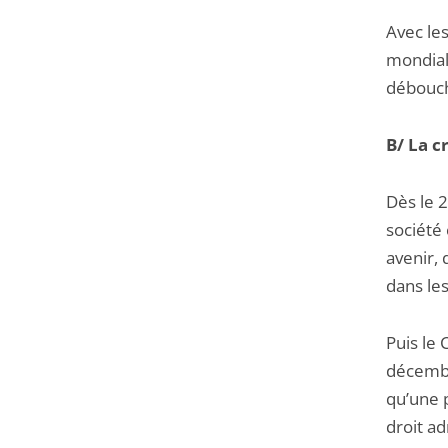
Avec les
mondiale
débouch
B/ La c
Dès le 2
société 
avenir, 
dans les
Puis le 
décembr
qu’une 
droit ad