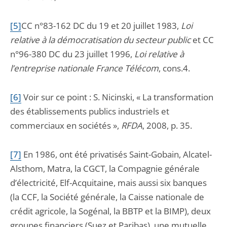
[5]
CC n°83-162 DC du 19 et 20 juillet 1983,
Loi
relative à la démocratisation du secteur public
et CC
n°96-380 DC du 23 juillet 1996,
Loi relative à
l’entreprise nationale France Télécom
, cons.4.
[6]
V
oir sur ce point : S. Nicinski, « La transformation
des établissements publics industriels et
commerciaux en sociétés »,
RFDA
, 2008, p. 35.
[7]
E
n 1986, ont été privatisés Saint-Gobain, Alcatel-
Alsthom, Matra, la CGCT, la Compagnie générale
d’électricité, Elf-Acquitaine, mais aussi six banques
(la CCF, la Société générale, la Caisse nationale de
crédit agricole, la Sogénal, la BBTP et la BIMP), deux
groupes financiers (Suez et Paribas), une mutuelle