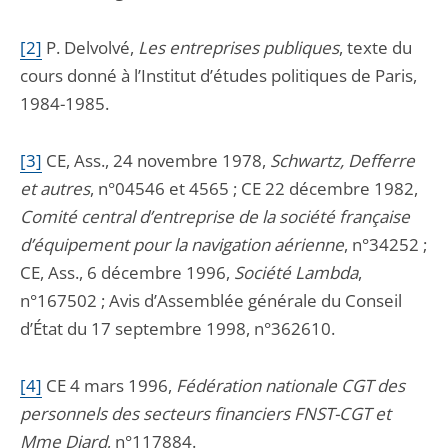
[2]
P
. Delvolvé,
Les entreprises publiques
, texte du
cours donné à l’Institut d’études politiques de Paris,
1984-1985.
[3]
C
E, Ass., 24 novembre 1978,
Schwartz, Defferre
et autres
, n°04546 et 4565 ; CE 22 décembre 1982,
Comité central d’entreprise de la société française
d’équipement pour la navigation aérienne
, n°34252 ;
CE, Ass., 6 décembre 1996,
Société Lambda
,
n°167502 ; Avis d’Assemblée générale du Conseil
d’État du 17 septembre 1998, n°362610.
[4]
C
E 4 mars 1996,
Fédération nationale CGT des
personnels des secteurs financiers FNST-CGT et
Mme Diard
, n°117884.