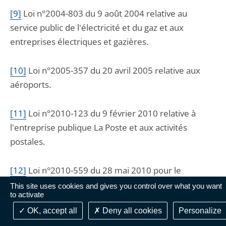
[9]
L
oi n°2004-803 du 9 août 2004 relative au
service public de l'électricité et du gaz et aux
entreprises électriques et gazières.
[10]
L
oi n°2005-357 du 20 avril 2005 relative aux
aéroports.
[11]
L
oi n°2010-123 du 9 février 2010 relative à
l'entreprise publique La Poste et aux activités
postales.
[12]
L
oi n°2010-559 du 28 mai 2010 pour le
développement des sociétés publiques locales.
This site uses cookies and gives you control over what you want
to activate
OK, accept all
Deny all cookies
Personalize
[13]
L
oi n°83-597 du 7 juillet 1983 relative aux