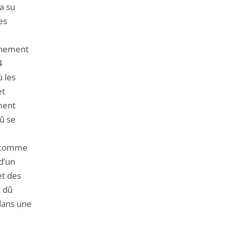
 a su
es
ainement
4
ù les
et
ment
dû se
e, comme
d’un
et des
t dû
 dans une