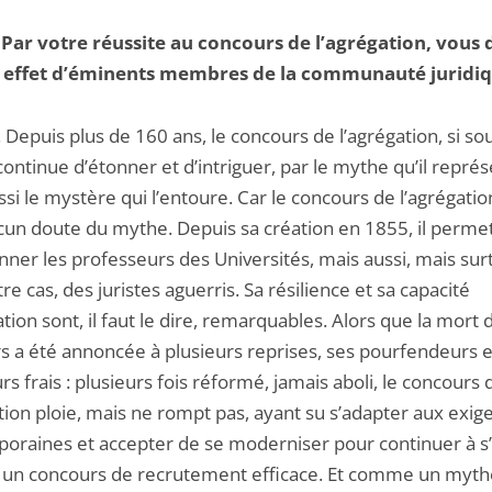
.
Par votre réussite au concours de l’agrégation, vous
 effet d’éminents membres de la communauté juridiq
is plus de 160 ans, le concours de l’agrégation, si so
continue d’étonner et d’intriguer, par le mythe qu’il représ
si le mystère qui l’entoure. Car le concours de l’agrégatio
cun doute du mythe. Depuis sa création en 1855, il perme
nner les professeurs des Universités, mais aussi, mais sur
re cas, des juristes aguerris. Sa résilience et sa capacité
tion sont, il faut le dire, remarquables. Alors que la mort 
s a été annoncée à plusieurs reprises, ses pourfendeurs 
rs frais : plusieurs fois réformé, jamais aboli, le concours 
tion ploie, mais ne rompt pas, ayant su s’adapter aux exig
oraines et accepter de se moderniser pour continuer à s’i
n concours de recrutement efficace. Et comme un myth