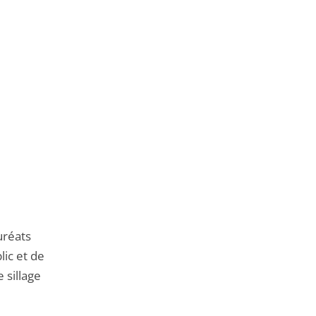
de
l'article
pour
arriver
avant
auréats
lic et de
 sillage