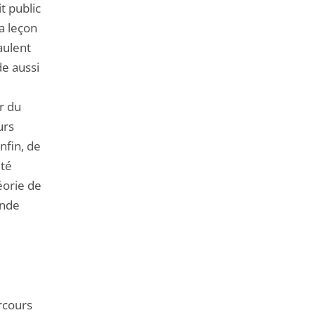
t public
a leçon
aulent
de aussi
r du
urs
nfin, de
été
éorie de
rande
rcours