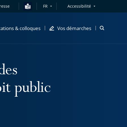
resse
FR
Accessibilité
cations & colloques
Vos démarches
Ouvrir
la
modale
de
recherche
des
it public