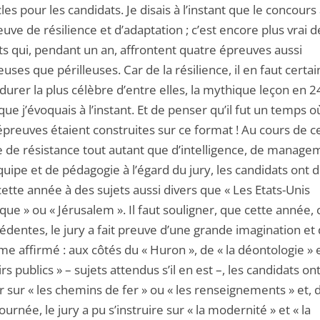
les pour les candidats. Je disais à l’instant que le concours
euve de résilience et d’adaptation ; c’est encore plus vrai d
ts qui, pendant un an, affrontent quatre épreuves aussi
euses que périlleuses. Car de la résilience, il en faut cert
urer la plus célèbre d’entre elles, la mythique leçon en 2
ue j’évoquais à l’instant. Et de penser qu’il fut un temps o
épreuves étaient construites sur ce format ! Au cours de c
e de résistance tout autant que d’intelligence, de manage
uipe et de pédagogie à l’égard du jury, les candidats ont 
cette année à des sujets aussi divers que « Les Etats-Unis
que » ou « Jérusalem ». Il faut souligner, que cette anné
édentes, le jury a fait preuve d’une grande imagination et 
me affirmé : aux côtés du « Huron », de « la déontologie » 
rs publics » – sujets attendus s’il en est –, les candidats on
 sur « les chemins de fer » ou « les renseignements » et,
rnée, le jury a pu s’instruire sur « la modernité » et « la