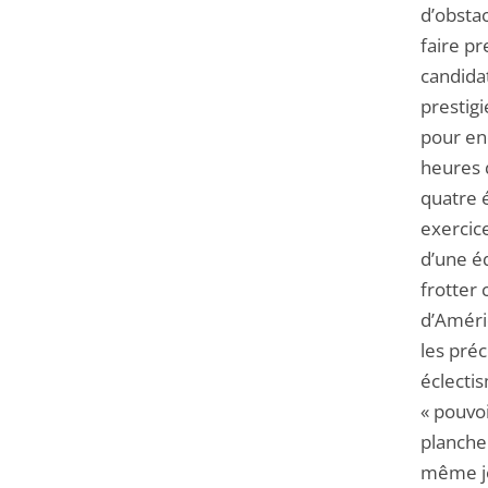
d’obstac
faire pr
candida
prestigi
pour end
heures q
quatre 
exercic
d’une éq
frotter 
d’Améri
les préc
éclectis
« pouvoi
plancher
même jou