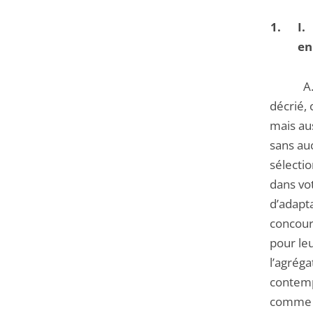
I
en
A. Depu
décrié, 
mais aus
sans au
sélectio
dans vot
d’adapta
concour
pour leu
l’agréga
contemp
comme u