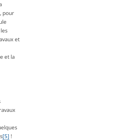
a
, pour
ule
 les
ravaux et
 et la
s
travaux
quelques
ts
[5]
!