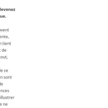
 devenez
ue.
uvent
ente,
n tient
t de
tout,
de ce
en sont
de
ences
llustrer
e ne