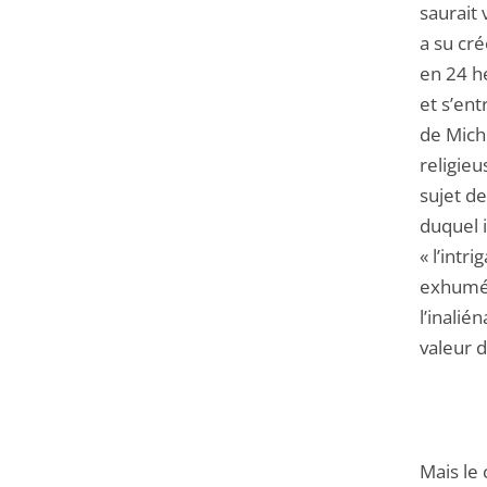
saurait 
a su cré
en 24 h
et s’ent
de Miche
religieu
sujet de
duquel i
« l’intr
exhumée
l’inalié
valeur 
Mais le 