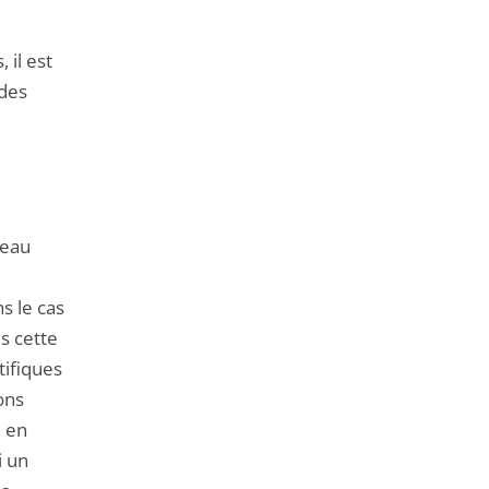
 il est
des
veau
s le cas
is cette
tifiques
ons
e en
i un