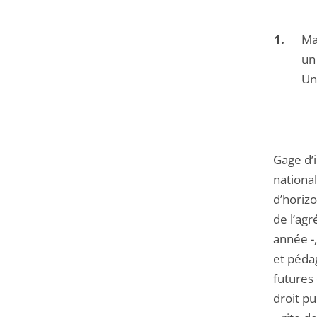
Ma
un
Un
Gage d’i
national
d’horizo
de l’agr
année -,
et péda
futures 
droit p