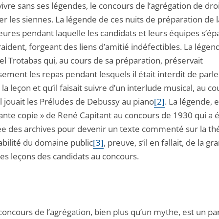
vivre sans ses légendes, le concours de l’agrégation de droi
er les siennes. La légende de ces nuits de préparation de l
eures pendant laquelle les candidats et leurs équipes s’ép
raident, forgeant des liens d’amitié indéfectibles. La légen
l Trotabas qui, au cours de sa préparation, préservait
sement les repas pendant lesquels il était interdit de parle
 la leçon et qu’il faisait suivre d’un interlude musical, au co
l jouait les Préludes de Debussy au piano
[2]
. La légende, e
igante copie » de René Capitant au concours de 1930 qui a 
 des archives pour devenir un texte commenté sur la th
nabilité du domaine public
[3]
, preuve, s’il en fallait, de la g
des leçons des candidats au concours.
concours de l’agrégation, bien plus qu’un mythe, est un pa