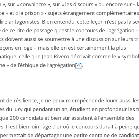
n », sur « convaincre », sur « les discours » ou encore sur « l
e » et « la prison » - sujets étrangement complémentaires
ire antagonistes. Bien entendu, cette leçon n’est pas la se
de ce rite de passage qu’est le concours de l’agrégation –
s doivent aussi se soumettre à une discussion sur leurs t
eçons en loge – mais elle en est certainement la plus
tique, celle que Jean Rivero décrivait comme le « symbole
e » de l’éthique de l’agrégation
[4]
.
ant de résilience, je ne peux m’empêcher de louer aussi le
 du jury qui pendant un an, étudient en profondeur les 
que 200 candidats et bien sûr assistent à l’ensemble des
. Il est bien loin l’âge d’or où le concours durait à peine 
 permettait de départager une petite centaine de candida