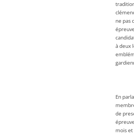
traditio
clémenc
ne pas d
épreuve 
candidat
à deux l
embléma
gardienn
En parl
membres
de pres
épreuves
mois et