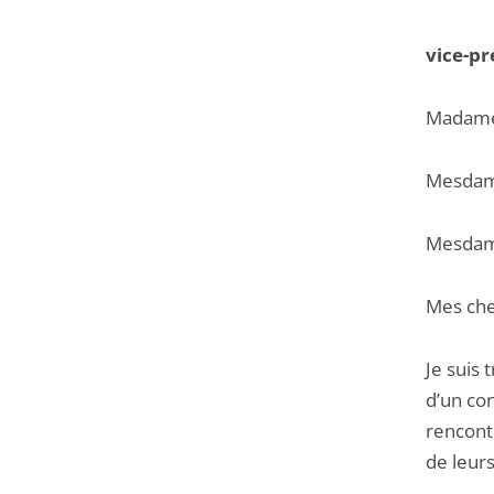
vice-pr
Madame 
Mesdame
Mesdame
Mes che
Je suis 
d’un con
rencontr
de leurs