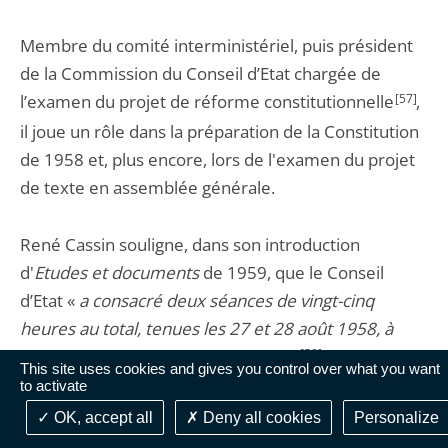
Membre du comité interministériel, puis président
de la Commission du Conseil d’Etat chargée de
l’examen du projet de réforme constitutionnelle
[57]
,
il joue un rôle dans la préparation de la Constitution
de 1958 et, plus encore, lors de l'examen du projet
de texte en assemblée générale.
René Cassin souligne, dans son introduction
d'
Etudes et documents
de 1959, que le Conseil
d’Etat «
a consacré deux séances de vingt-cinq
heures au total, tenues les 27 et 28 août 1958, à
l'examen du projet constitutionnel
»
[58]
.
This site uses cookies and gives you control over what you want
to activate
Il préside même, fin 1958, la commission
OK, accept all
Deny all cookies
Personalize
constitutionnelle provisoire
[59]
, instituée par l'article