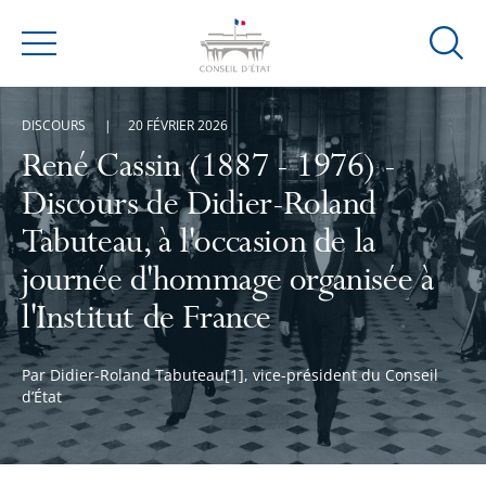
Ouvrir
Menu
la
modal
DISCOURS
20 FÉVRIER 2026
de
reche
René Cassin (1887 - 1976) -
Discours de Didier-Roland
Tabuteau, à l'occasion de la
journée d'hommage organisée à
l'Institut de France
Par Didier-Roland Tabuteau[1], vice-président du Conseil
d’État