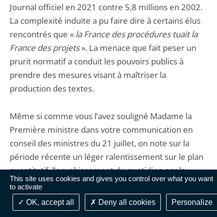
Journal officiel en 2021 contre 5,8 millions en 2002.
La complexité induite a pu faire dire à certains élus
rencontrés que «
la France des procédures tuait la
France des projets
». La menace que fait peser un
prurit normatif a conduit les pouvoirs publics à
prendre des mesures visant à maîtriser la
production des textes.
Même si comme vous l’avez souligné Madame la
Première ministre dans votre communication en
conseil des ministres du 21 juillet, on note sur la
période récente un léger ralentissement sur le plan
quantitatif, l’envahissement du quotidien par la
This site uses cookies and gives you control over what you want
législation et la réglementation reste tangible par
to activate
nos concitoyens.
OK, accept all
Deny all cookies
Personalize
A la charge induite pour les usagers, aux effets non