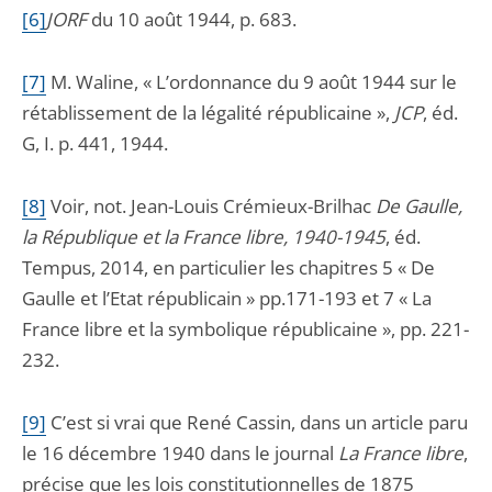
[
6]
JORF
du 10 août 1944, p. 683.
[7
]
M. Waline, « L’ordonnance du 9 août 1944 sur le
rétablissement de la légalité républicaine »,
JCP
, éd.
G, I. p. 441, 1944.
[
8]
Voir, not. Jean-Louis Crémieux-Brilhac
De Gaulle,
la République et la France libre, 1940-1945
, éd.
Tempus, 2014, en particulier les chapitres 5 « De
Gaulle et l’Etat républicain » pp.171-193 et 7 « La
France libre et la symbolique républicaine », pp. 221-
232.
[
9]
C’est si vrai que René Cassin, dans un article paru
le 16 décembre 1940 dans le journal
La France libre
,
précise que les lois constitutionnelles de 1875