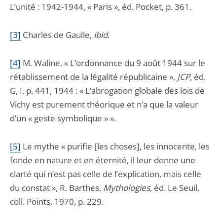
L’unité : 1942-1944, « Paris », éd. Pocket, p. 361.
[3
]
Charles de Gaulle,
ibid
.
[
4]
M. Waline, « L’ordonnance du 9 août 1944 sur le
rétablissement de la légalité républicaine »,
JCP
, éd.
G, I. p. 441, 1944 : « L’abrogation globale des lois de
Vichy est purement théorique et n’a que la valeur
d’un « geste symbolique » ».
[
5]
Le mythe « purifie [les choses], les innocente, les
fonde en nature et en éternité, il leur donne une
clarté qui n’est pas celle de l’explication, mais celle
du constat », R. Barthes,
Mythologies
, éd. Le Seuil,
coll. Points, 1970, p. 229.