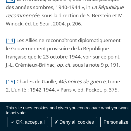
des années sombres, 1940-1944 », in
La République
recommencée
, sous la direction de S. Berstein et M.
Winock, éd. Le Seuil, 2004, p. 206.
[14]
Les Alliés ne reconnaîtront diplomatiquement
le Gouvernement provisoire de la République
française que le 23 octobre 1944, voir sur ce point,
J.-L. Crémieux-Brilhac
, op. cit.
sous la note 9 p. 191.
[15]
Charles de Gaulle,
Mémoires de guerre
, tome
2, L’unité : 1942-1944, « Paris », éd. Pocket, p. 375.
[16]
« Il ne peut y avoir de gouvernement français
This site uses cookies and gives you control over what you want
to activate
légitime qui ait cessé d’être indépendant. Nous,
Français, avons au cours du temps subi des
OK, accept all
Deny all cookies
Personalize
désastres, perdu des provinces, payé des