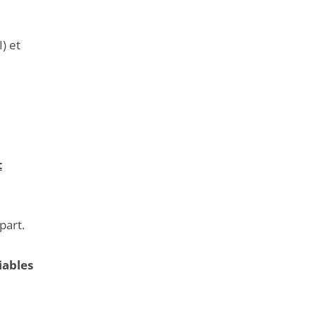
) et
t
part.
iables