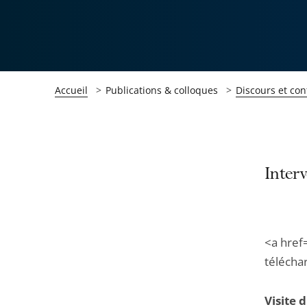
Accueil
Publications & colloques
Discours et con
Passer
Passer
Inter
la
la
navigation
navigation
de
de
<a href
l'article
l'article
télécha
pour
pour
arriver
arriver
Visite 
après
avant