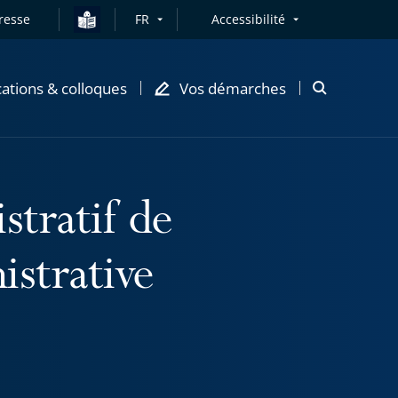
resse
FR
Accessibilité
cations & colloques
Vos démarches
Ouvrir
la
modale
de
recherche
stratif de
istrative