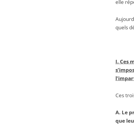
elle rép
Aujourd’
quels dé
I. Ces 
s’impos
l’impart
Ces tro
A. Le p
que leu