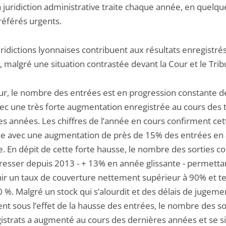
a juridiction administrative traite chaque année, en quelqu
référés urgents.
uridictions lyonnaises contribuent aux résultats enregistré
, malgré une situation contrastée devant la Cour et le Trib
cour, le nombre des entrées est en progression constante d
ec une très forte augmentation enregistrée au cours des t
es années. Les chiffres de l’année en cours confirment cet
e avec une augmentation de près de 15% des entrées en
e. En dépit de cette forte hausse, le nombre des sorties c
resser depuis 2013 - + 13% en année glissante - permetta
ir un taux de couverture nettement supérieur à 90% et t
 %. Malgré un stock qui s’alourdit et des délais de jugeme
ent sous l’effet de la hausse des entrées, le nombre des so
istrats a augmenté au cours des dernières années et se si