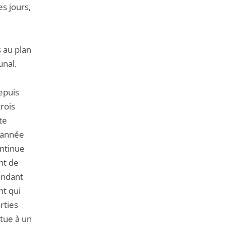
es jours,
s au plan
unal.
epuis
rois
te
 année
ontinue
nt de
endant
nt qui
rties
tue à un