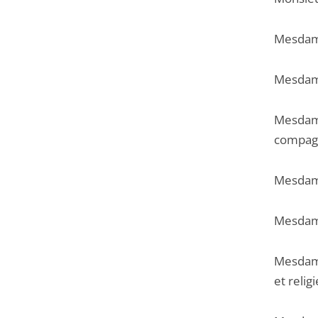
Mesdame
Mesdame
Mesdame
compagn
Mesdame
Mesdame
Mesdame
et relig