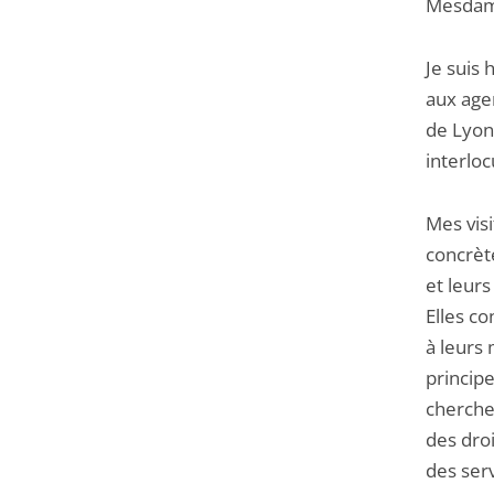
Mesdame
Je suis 
aux agen
de Lyon 
interloc
Mes visi
concrèt
et leurs
Elles c
à leurs 
principe
chercher
des dro
des serv