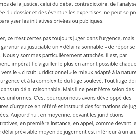
mps de la justice, celui du débat contradictoire, de l’analys
iée du dossier et des éventuelles expertises, ne peut se p
paralyser les initiatives privées ou publiques.
er, ce n’est certes pas toujours juger dans l’urgence, mais 
 garantir au justiciable un « délai raisonnable » de réponse
. Nous y sommes particulièrement attachés. Il est, par
ent, impératif d’aiguiller le plus en amont possible chaqu
vers le « circuit juridictionnel » le mieux adapté à la natur
urgence et à la complexité du litige soulevé. Tout litige doi
dans un délai raisonnable. Mais il ne peut l’être selon des
s uniformes. C’est pourquoi nous avons développé des
res d’urgence en référé et instauré des formations de j
iées. Aujourd’hui, en moyenne, devant les juridictions
tratives, en première instance, en appel, comme devant le
le délai prévisible moyen de jugement est inférieur à un an