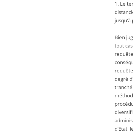
1. Le te
distanc
jusqu’à 
Bien jug
tout cas
requête
conséqu
requête 
degré d’
tranché 
méthode
procédu
diversif
adminis
d’Etat, 