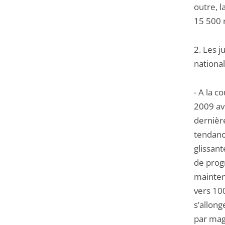
outre, l
15 500 
2. Les j
national
- A la 
2009 av
dernièr
tendanc
glissant
de prog
mainten
vers 100
s’allong
par mag