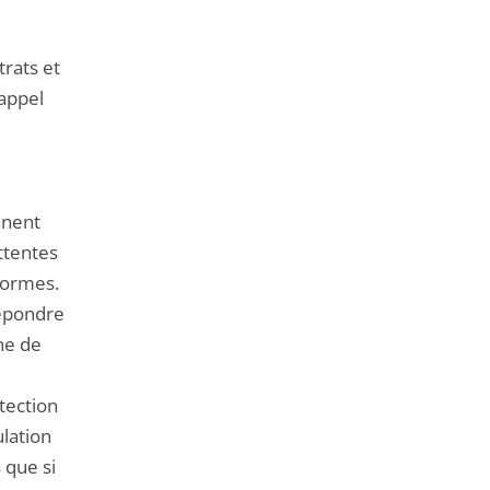
trats et
’appel
nnent
ttentes
éformes.
répondre
nne de
tection
lation
 que si