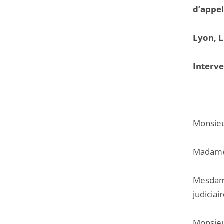
d’appe
Lyon, 
Interv
Monsieu
Madame 
Mesdame
judiciai
Monsieu