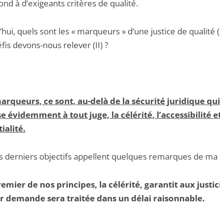
ond à d’exigeants critères de qualité.
hui, quels sont les « marqueurs » d’une justice de qualité (I
fis devons-nous relever (II) ?
marqueurs, ce sont, au-delà de la sécurité juridique qui
e évidemment à tout juge, la célérité, l’accessibilité e
ialité.
is derniers objectifs appellent quelques remarques de ma 
remier de nos principes, la célérité, garantit aux justic
r demande sera traitée dans un délai raisonnable.