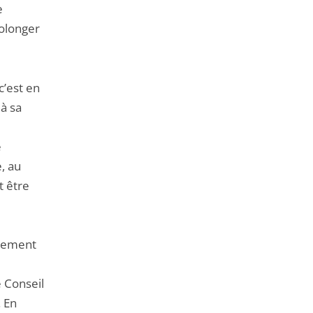
e
rolonger
c’est en
 à sa
e
e, au
t être
ugement
 Conseil
. En