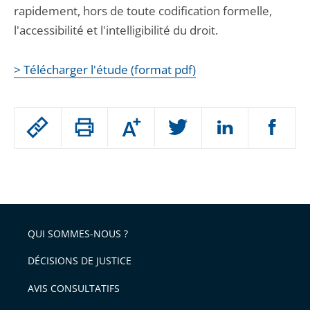
rapidement, hors de toute codification formelle,
l'accessibilité et l'intelligibilité du droit.
> Télécharger l'étude (format pdf)
Passer
Augmenter
le
ou
réduire
partage
Passer
la
taille
de
le
de
la
l'article
partage
police
pour
de
arriver
QUI SOMMES-NOUS ?
l'article
après
pour
DÉCISIONS DE JUSTICE
arriver
AVIS CONSULTATIFS
avant