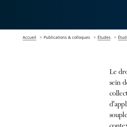
Accueil
Publications & colloques
Études
Étud
Passer
Passer
Le dro
la
la
sein 
navigation
navigation
collec
de
de
l'article
l'article
d'appl
pour
pour
souple
arriver
arriver
contex
après
avant