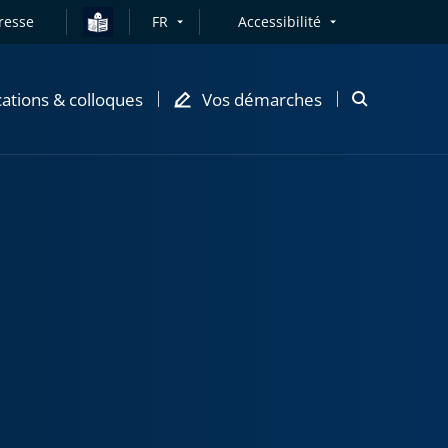
resse
FR
Accessibilité
cations & colloques
Vos démarches
Ouvrir
la
modale
de
recherche