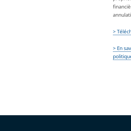
financiè
annulat
> Téléch
> En sav
politiq