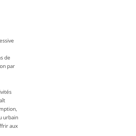
de
l'article
pour
arriver
avant
essive
ns de
ion par
ivités
aît
emption,
su urbain
frir aux