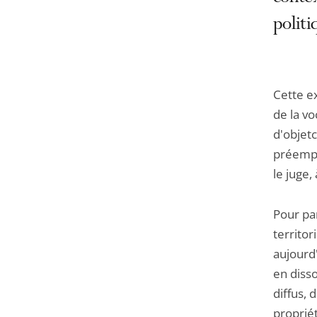
politi
Cette e
de la vo
d'objetc
préempt
le juge,
Pour par
territor
aujourd'
en disso
diffus, 
proprié