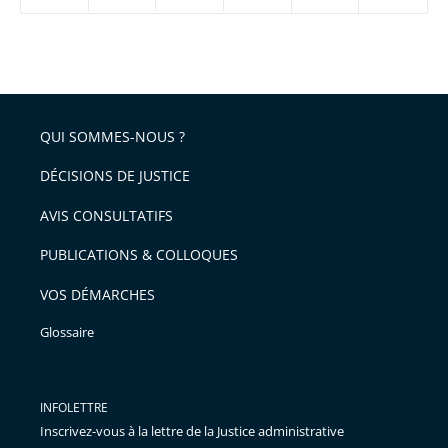
ou
réduire
partage
Passer
la
taille
de
le
de
la
l'article
partage
police
pour
de
arriver
QUI SOMMES-NOUS ?
l'article
après
pour
DÉCISIONS DE JUSTICE
arriver
AVIS CONSULTATIFS
avant
PUBLICATIONS & COLLOQUES
VOS DÉMARCHES
Glossaire
INFOLETTRE
Inscrivez-vous à la lettre de la Justice administrative