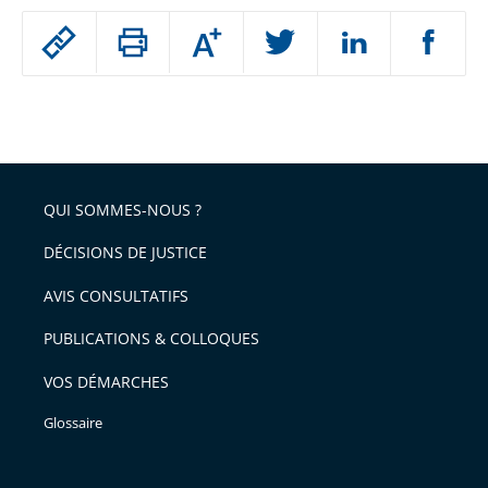
Passer
Augmenter
le
ou
réduire
partage
Passer
la
taille
de
le
de
la
l'article
partage
police
pour
de
arriver
QUI SOMMES-NOUS ?
l'article
après
pour
DÉCISIONS DE JUSTICE
arriver
AVIS CONSULTATIFS
avant
PUBLICATIONS & COLLOQUES
VOS DÉMARCHES
Glossaire