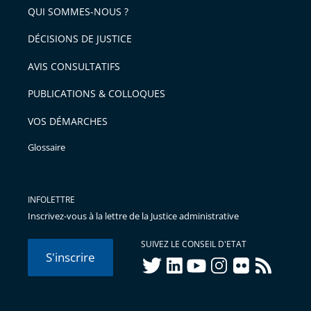
arriver
QUI SOMMES-NOUS ?
l'article
après
pour
DÉCISIONS DE JUSTICE
arriver
AVIS CONSULTATIFS
avant
PUBLICATIONS & COLLOQUES
VOS DÉMARCHES
Glossaire
INFOLETTRE
Inscrivez-vous à la lettre de la Justice administrative
SUIVEZ LE CONSEIL D'ETAT
S'inscrire
twitter
linkedIn
youtube
instagram
flickr
rss