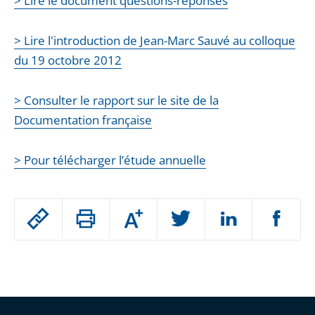
> Lire le document questions-réponses
> Lire l'introduction de Jean-Marc Sauvé au colloque
du 19 octobre 2012
> Consulter le rapport sur le site de la
Documentation française
> Pour télécharger l’étude annuelle
Passer
Augmenter
le
ou
réduire
partage
Passer
la
taille
de
le
de
la
l'article
partage
police
pour
de