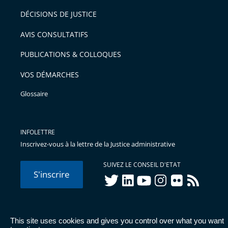
pour
DÉCISIONS DE JUSTICE
arriver
AVIS CONSULTATIFS
avant
PUBLICATIONS & COLLOQUES
VOS DÉMARCHES
Glossaire
INFOLETTRE
Inscrivez-vous à la lettre de la Justice administrative
SUIVEZ LE CONSEIL D'ETAT
S'inscrire
twitter
linkedIn
youtube
instagram
flickr
rss
This site uses cookies and gives you control over what you want
© Conseil d'État 2026 -
Mentions légales
-
Cookies
-
Données