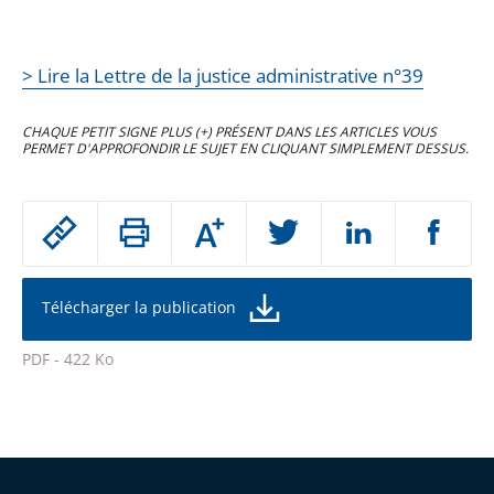
> Lire la Lettre de la justice administrative n°39
CHAQUE PETIT SIGNE PLUS (+) PRÉSENT DANS LES ARTICLES VOUS
PERMET D'APPROFONDIR LE SUJET EN CLIQUANT SIMPLEMENT DESSUS.
Passer
Augmenter
le
ou
réduire
partage
la
taille
de
Télécharger la publication
de
la
l'article
police
PDF - 422 Ko
pour
Passer
arriver
le
après
partage
de