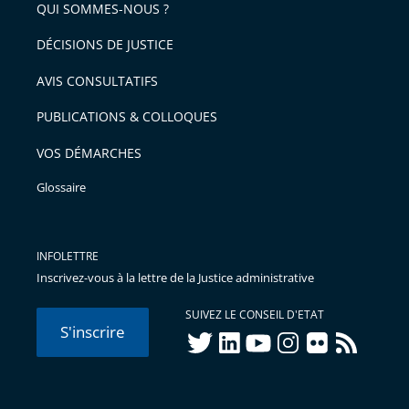
QUI SOMMES-NOUS ?
l'article
pour
DÉCISIONS DE JUSTICE
arriver
AVIS CONSULTATIFS
avant
PUBLICATIONS & COLLOQUES
VOS DÉMARCHES
Glossaire
INFOLETTRE
Inscrivez-vous à la lettre de la Justice administrative
SUIVEZ LE CONSEIL D'ETAT
S'inscrire
twitter
linkedIn
youtube
instagram
flickr
rss