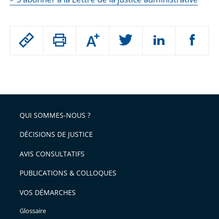
Passer
Augmenter
le
ou
réduire
partage
Passer
la
taille
de
le
de
la
l'article
partage
police
pour
de
arriver
QUI SOMMES-NOUS ?
l'article
après
pour
DÉCISIONS DE JUSTICE
arriver
AVIS CONSULTATIFS
avant
PUBLICATIONS & COLLOQUES
VOS DÉMARCHES
Glossaire