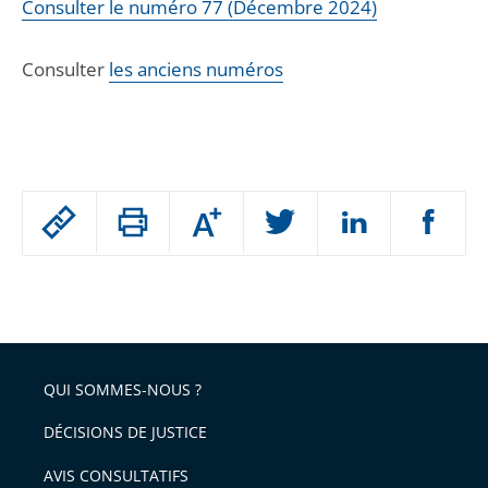
Consulter le numéro 77 (Décembre 2024)
Consulter
les anciens numéros
Passer
Augmenter
le
ou
réduire
partage
Passer
la
taille
de
le
de
la
l'article
partage
police
pour
de
arriver
QUI SOMMES-NOUS ?
l'article
après
pour
DÉCISIONS DE JUSTICE
arriver
AVIS CONSULTATIFS
avant