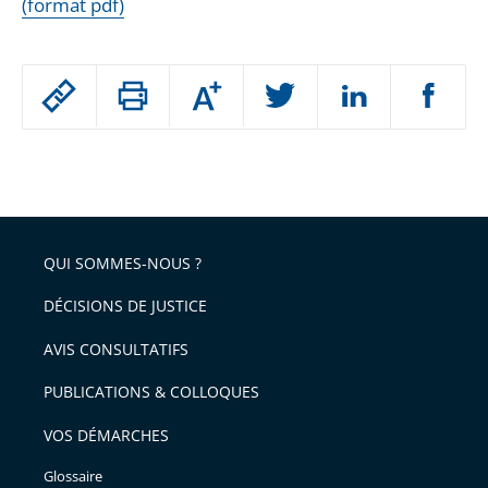
(format pdf)
Passer
Augmenter
le
ou
réduire
partage
Passer
la
taille
de
le
de
la
l'article
partage
police
pour
de
arriver
QUI SOMMES-NOUS ?
l'article
après
pour
DÉCISIONS DE JUSTICE
arriver
AVIS CONSULTATIFS
avant
PUBLICATIONS & COLLOQUES
VOS DÉMARCHES
Glossaire