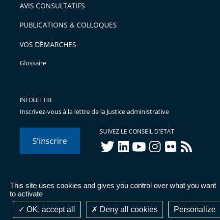
AVIS CONSULTATIFS
avant
PUBLICATIONS & COLLOQUES
VOS DÉMARCHES
Glossaire
INFOLETTRE
Inscrivez-vous à la lettre de la Justice administrative
SUIVEZ LE CONSEIL D'ETAT
S'inscrire
twitter
linkedIn
youtube
instagram
flickr
rss
This site uses cookies and gives you control over what you want
© Conseil d'État 2026 -
Mentions légales
-
Cookies
-
Données
to activate
personnelles
-
Publications administratives
-
Accessibilité :
partiellement conforme
OK, accept all
Deny all cookies
Personalize