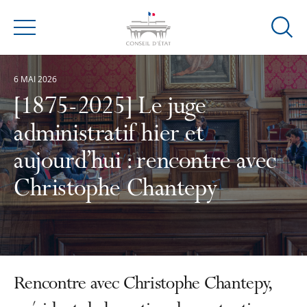
Ouvrir
Menu
la
modal
6 MAI 2026
de
reche
[1875-2025] Le juge
administratif hier et
aujourd’hui : rencontre avec
Christophe Chantepy
Rencontre avec Christophe Chantepy,