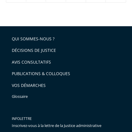
réduire
partage
Passer
la
taille
de
le
de
la
l'article
partage
police
pour
de
arriver
QUI SOMMES-NOUS ?
l'article
après
pour
DÉCISIONS DE JUSTICE
arriver
AVIS CONSULTATIFS
avant
PUBLICATIONS & COLLOQUES
VOS DÉMARCHES
Glossaire
INFOLETTRE
Inscrivez-vous à la lettre de la Justice administrative