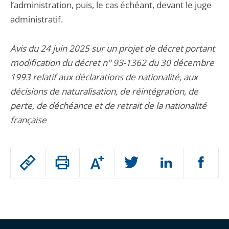
l’administration, puis, le cas échéant, devant le juge
administratif.
Avis du 24 juin 2025 sur un projet de décret portant
modification du décret n° 93-1362 du 30 décembre
1993 relatif aux déclarations de nationalité, aux
décisions de naturalisation, de réintégration, de
perte, de déchéance et de retrait de la nationalité
française
Passer
Augmenter
le
ou
réduire
partage
Passer
la
taille
de
le
de
la
l'article
partage
police
pour
de