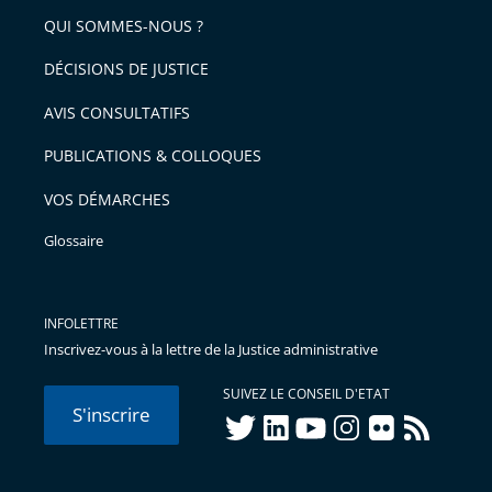
arriver
QUI SOMMES-NOUS ?
l'article
après
pour
DÉCISIONS DE JUSTICE
arriver
AVIS CONSULTATIFS
avant
PUBLICATIONS & COLLOQUES
VOS DÉMARCHES
Glossaire
INFOLETTRE
Inscrivez-vous à la lettre de la Justice administrative
SUIVEZ LE CONSEIL D'ETAT
S'inscrire
twitter
linkedIn
youtube
instagram
flickr
rss