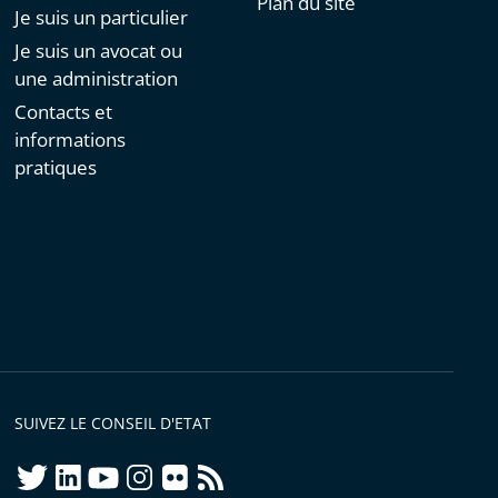
Plan du site
Je suis un particulier
Je suis un avocat ou
une administration
Contacts et
informations
pratiques
SUIVEZ LE CONSEIL D'ETAT
twitter
linkedIn
youtube
instagram
flickr
rss