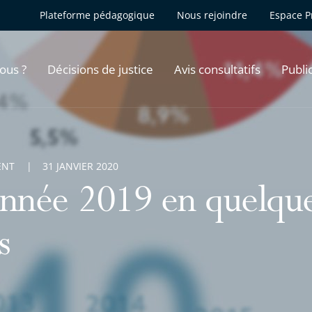
Plateforme pédagogique
Nous rejoindre
Espace P
ous ?
Décisions de justice
Avis consultatifs
Publi
ENT
31 JANVIER 2020
année 2019 en quelque
s