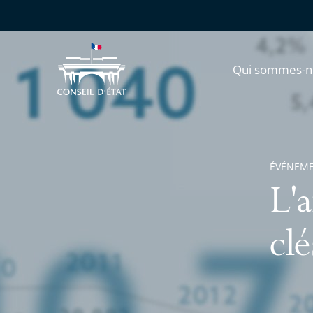
Qui sommes-n
ÉVÉNEM
L'
clé