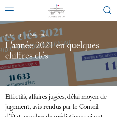
Ouvrir
Menu
la
modal
de
AUTRE
3 FÉVRIER 2022
reche
L'année 2021 en quelques
chiffres clés
Effectifs, affaires jugées, délai moyen de
jugement, avis rendus par le Conseil