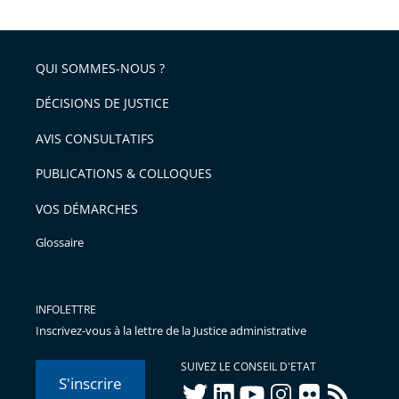
la
l'article
partage
police
pour
de
arriver
QUI SOMMES-NOUS ?
l'article
après
pour
DÉCISIONS DE JUSTICE
arriver
AVIS CONSULTATIFS
avant
PUBLICATIONS & COLLOQUES
VOS DÉMARCHES
Glossaire
INFOLETTRE
Inscrivez-vous à la lettre de la Justice administrative
SUIVEZ LE CONSEIL D'ETAT
S'inscrire
twitter
linkedIn
youtube
instagram
flickr
rss