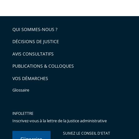
de
le
de
la
l'article
partage
police
pour
de
arriver
QUI SOMMES-NOUS ?
l'article
après
pour
DÉCISIONS DE JUSTICE
arriver
AVIS CONSULTATIFS
avant
PUBLICATIONS & COLLOQUES
VOS DÉMARCHES
Glossaire
INFOLETTRE
Inscrivez-vous à la lettre de la Justice administrative
SUIVEZ LE CONSEIL D'ETAT