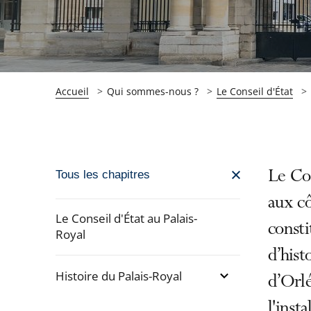
Accueil
Qui sommes-nous ?
Le Conseil d'État
Passer
Le Con
Tous les chapitres
la
aux cô
navigation
Le Conseil d'État au Palais-
consti
de
Royal
l'article
d’hist
pour
Histoire du Palais-Royal
d’Orlé
arriver
l'inst
Passer
après