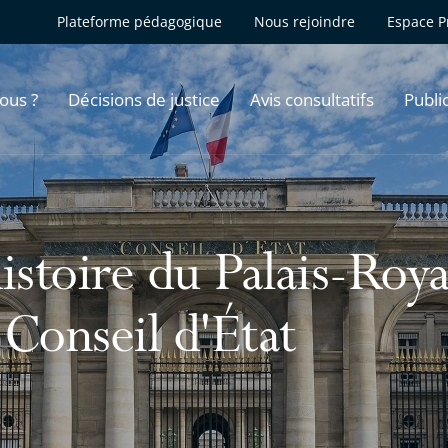
Plateforme pédagogique
Nous rejoindre
Espace P
ous ?
Décisions de justice
Avis consultatifs
Publi
istoire du Palais-Royal
 Conseil d'État