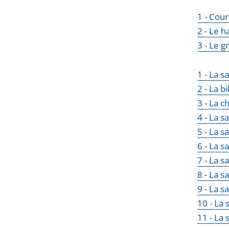
1 - Cour
2 - Le h
3 - Le g
1 - La s
2 - La b
3 - La c
4 - La s
5 - La s
6 - La s
7 - La s
8 - La s
9 - La s
10 - La 
11 - La 