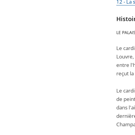
12 - La 
Histoi
LE PALAI
Le cardi
Louvre, 
entre l'
reçut la
Le cardi
de peint
dans l'a
dernièr
Champai