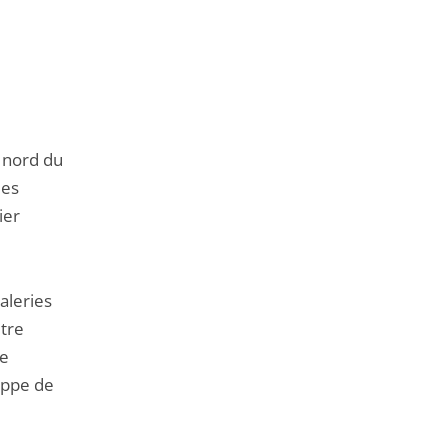
u nord du
ées
ier
galeries
utre
te
ippe de