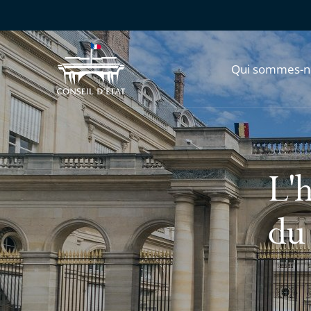
Qui sommes-n
L'h
du