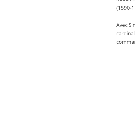
(1590-1
Avec Sim
cardina
command