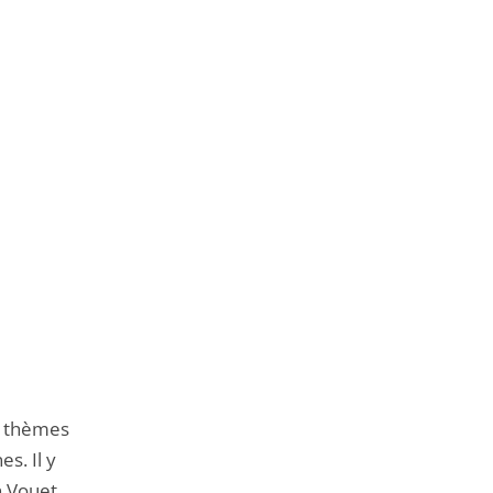
à thèmes
s. Il y
n Vouet