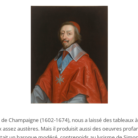
e de Champaigne (1602-1674), nous a laissé des tableaux 
x assez austères. Mais il produisit aussi des oeuvres profane
tait un baroque modéré, contrepoids au lyrisme de Simo