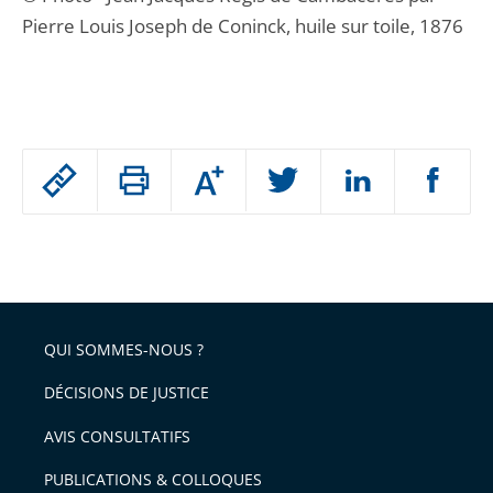
Pierre Louis Joseph de Coninck, huile sur toile, 1876
Passer
Augmenter
le
ou
réduire
partage
Passer
la
taille
de
le
de
la
l'article
partage
police
pour
de
arriver
QUI SOMMES-NOUS ?
l'article
après
pour
DÉCISIONS DE JUSTICE
arriver
AVIS CONSULTATIFS
avant
PUBLICATIONS & COLLOQUES