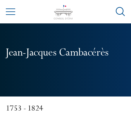
Ouvrir
Menu
la
modal
de
reche
Jean-Jacques Cambacérès
1753 - 1824