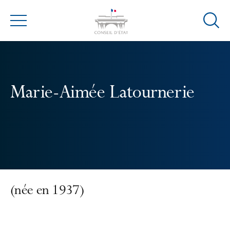
Ouvrir
Menu
la
modal
de
reche
Marie-Aimée Latournerie
(née en 1937)