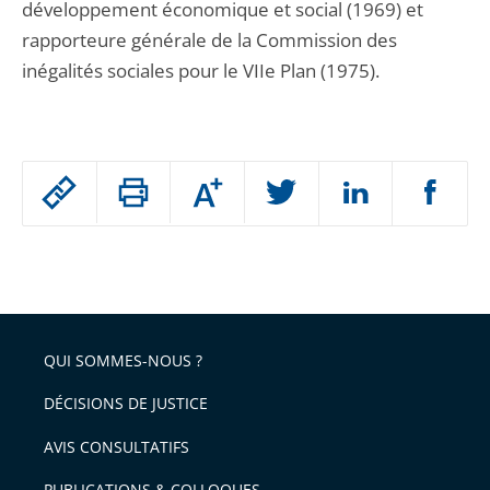
développement économique et social (1969) et
rapporteure générale de la Commission des
inégalités sociales pour le VIIe Plan (1975).
Passer
Augmenter
le
ou
réduire
partage
Passer
la
taille
de
le
de
la
l'article
partage
police
pour
de
arriver
QUI SOMMES-NOUS ?
l'article
après
pour
DÉCISIONS DE JUSTICE
arriver
AVIS CONSULTATIFS
avant
PUBLICATIONS & COLLOQUES