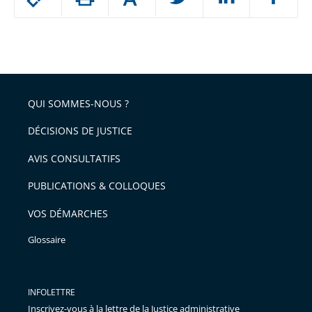
Augmenter
le
ou
réduire
partage
Passer
la
taille
de
le
de
la
l'article
partage
police
pour
de
arriver
QUI SOMMES-NOUS ?
l'article
après
pour
DÉCISIONS DE JUSTICE
arriver
AVIS CONSULTATIFS
avant
PUBLICATIONS & COLLOQUES
VOS DÉMARCHES
Glossaire
INFOLETTRE
Inscrivez-vous à la lettre de la Justice administrative