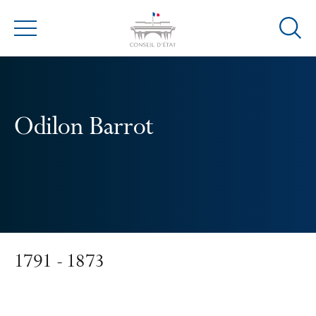
Ouvrir
Menu
la
modal
de
reche
Odilon Barrot
1791 - 1873