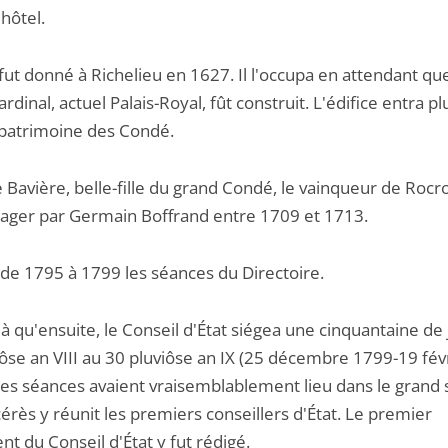
 hôtel.
 fut donné à Richelieu en 1627. Il l'occupa en attendant que
ardinal, actuel Palais-Royal, fût construit. L'édifice entra pl
 patrimoine des Condé.
Bavière, belle-fille du grand Condé, le vainqueur de Rocroy
ger par Germain Boffrand entre 1709 et 1713.
a de 1795 à 1799 les séances du Directoire.
 là qu'ensuite, le Conseil d'État siégea une cinquantaine de 
vôse an VIII au 30 pluviôse an IX (25 décembre 1799-19 fév
Les séances avaient vraisemblablement lieu dans le grand 
rès y réunit les premiers conseillers d'État. Le premier
t du Conseil d'État y fut rédigé.