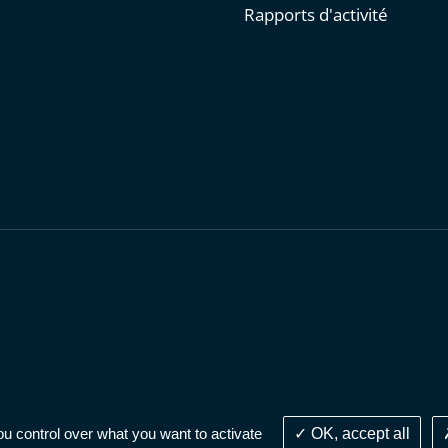
Rapports d'activité
personnelles
-
Publications administratives
-
Accessibilité : parti
ou control over what you want to activate
OK, accept all