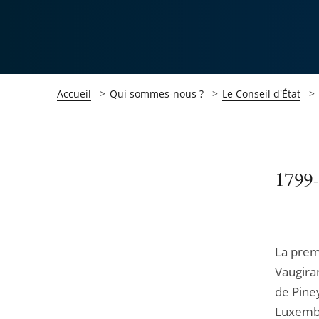
Accueil
Qui sommes-nous ?
Le Conseil d'État
Passer
Passer
1799
la
la
navigation
navigation
de
de
La prem
l'article
l'article
Vaugirar
pour
pour
de Piney
arriver
arriver
Luxembou
après
avant