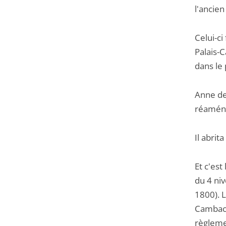
l'ancien
Celui-ci
Palais-C
dans le
Anne de 
réaména
Il abrit
Et c'est
du 4 ni
1800). 
Cambacé
règlemen