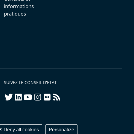
informations
pratiques
SUIVEZ LE CONSEIL D'ETAT
twitter
linkedIn
youtube
instagram
flickr
rss
ellement conforme
Deny all cookies
Personalize