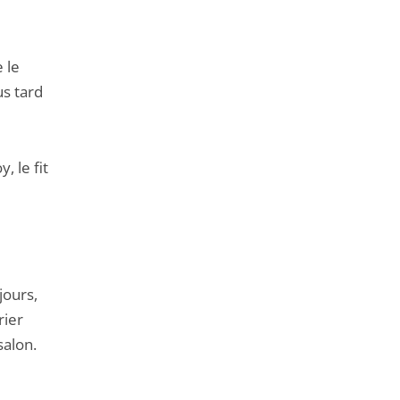
de
l'article
pour
 le
arriver
us tard
avant
, le fit
jours,
rier
salon.