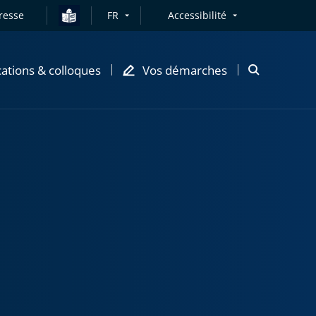
resse
FR
Accessibilité
cations & colloques
Vos démarches
Ouvrir
la
modale
de
recherche