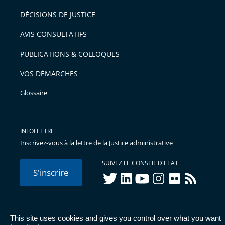
après
pour
DÉCISIONS DE JUSTICE
arriver
AVIS CONSULTATIFS
avant
PUBLICATIONS & COLLOQUES
VOS DÉMARCHES
Glossaire
INFOLETTRE
Inscrivez-vous à la lettre de la Justice administrative
SUIVEZ LE CONSEIL D'ETAT
S'inscrire
twitter
linkedIn
youtube
instagram
flickr
rss
This site uses cookies and gives you control over what you want
© Conseil d'État 2026 -
Mentions légales
-
Cookies
-
Données