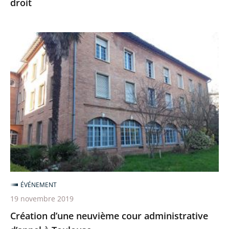
droit
au
service
de
Création
l’État
d’une
de
neuvième
droit
cour
administrative
d’appel
à
Toulouse
ÉVÉNEMENT
19 novembre 2019
Création d’une neuvième cour administrative