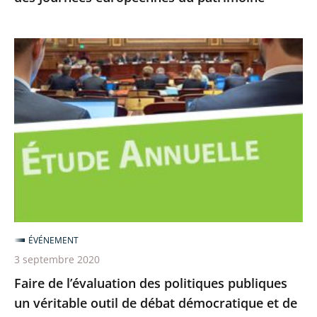
Faire
de
l’évaluation
des
politiques
publiques
un
véritable
outil
de
ÉVÉNEMENT
débat
3 septembre 2020
démocratique
Faire de l’évaluation des politiques publiques
et
un véritable outil de débat démocratique et de
de