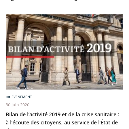
Bilan
de
l’activité
2019
et
de
la
crise
sanitaire
:
ÉVÉNEMENT
à
30 juin 2020
l’écoute
Bilan de l’activité 2019 et de la crise sanitaire :
des
à l’écoute des citoyens, au service de l’État de
citoyens,