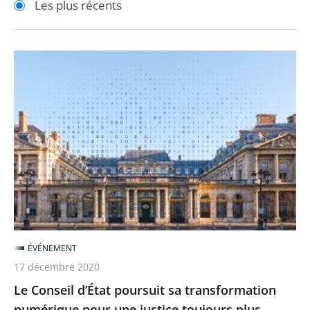
Les plus récents
pour
pour
arriver
arriver
après
avant
Le
Conseil
d’État
poursuit
sa
transformation
numérique
pour
une
justice
ÉVÉNEMENT
toujours
17 décembre 2020
plus
Le Conseil d’État poursuit sa transformation
accessible
numérique pour une justice toujours plus