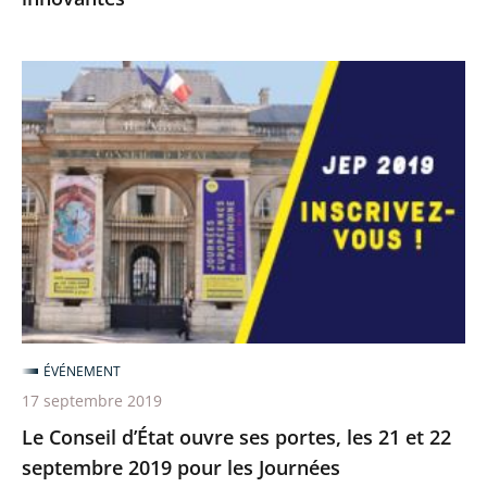
Le
Conseil
d’État
ouvre
ses
portes,
les
21
et
22
ÉVÉNEMENT
septembre
17 septembre 2019
2019
Le Conseil d’État ouvre ses portes, les 21 et 22
pour
septembre 2019 pour les Journées
les