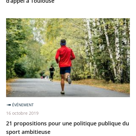
d’appel à Toulouse
21
propositions
pour
une
politique
publique
du
sport
ambitieuse
ÉVÉNEMENT
16 octobre 2019
21 propositions pour une politique publique du
sport ambitieuse