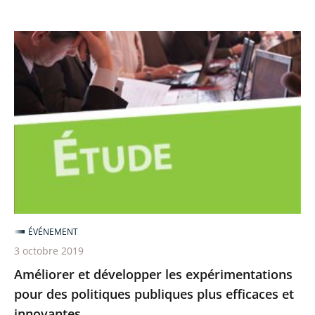
Améliorer
et
développer
les
expérimentations
pour
des
politiques
publiques
plus
ÉVÉNEMENT
efficaces
3 octobre 2019
et
Améliorer et développer les expérimentations
innovantes
pour des politiques publiques plus efficaces et
innovantes