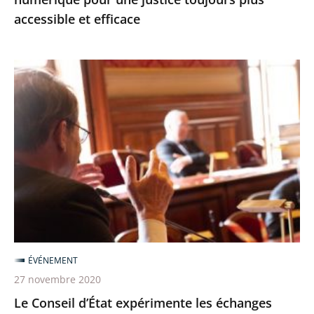
et
accessible et efficace
efficace
Le
Conseil
d’État
expérimente
les
échanges
oraux
avant
les
audiences
ÉVÉNEMENT
27 novembre 2020
Le Conseil d’État expérimente les échanges