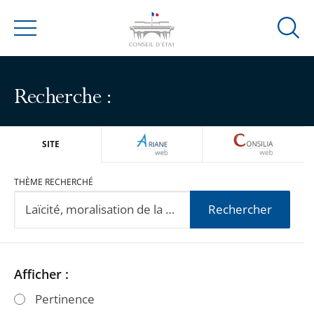
Ouvrir
Menu
la
modal
de
Recherche :
reche
ARIANEWEB
CONSILIA
SITE
THÈME RECHERCHÉ
Rechercher
Passer
Passer
Afficher :
les
les
Pertinence
filtres
filtres