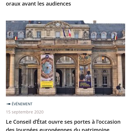
oraux avant les audiences
Le
Conseil
d’État
ouvre
ses
portes
à
l’occasion
des
Journées
ÉVÉNEMENT
européennes
15 septembre 2020
du
Le Conseil d’État ouvre ses portes à l’occasion
patrimoine
des Journées européennes du patrimoine