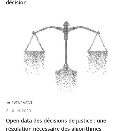
décision
décision
Open
data
des
décisions
de
justice
:
une
régulation
nécessaire
ÉVÉNEMENT
des
6 juillet 2020
algorithmes
Open data des décisions de justice : une
régulation nécessaire des algorithmes