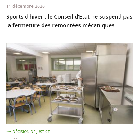
11 décembre 2020
des
Sports d’hiver : le Conseil d’Etat ne suspend pas
remontées
la fermeture des remontées mécaniques
mécaniques
Les
menus
de
substitution
dans
les
cantines
scolaires,
qui
ne
DÉCISION DE JUSTICE
sont