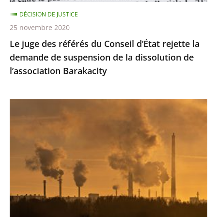
demande
DÉCISION DE JUSTICE
de
25 novembre 2020
suspension
Le juge des référés du Conseil d’État rejette la
de
demande de suspension de la dissolution de
la
l’association Barakacity
dissolution
de
l’association
Émissions
Barakacity
de
gaz
à
effet
de
serre
:
le