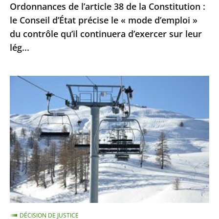
Ordonnances de l’article 38 de la Constitution :
le
le Conseil d’État précise le « mode d’emploi »
«
du contrôle qu’il continuera d’exercer sur leur
mode
lég...
d’emploi
»
du
Sports
contrôle
d’hiver
qu’il
:
continuera
le
d’exercer
Conseil
sur
d’Etat
leur
ne
lég...
suspend
pas
la
DÉCISION DE JUSTICE
fermeture