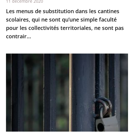
11 décembre 2020
qu’une
Les menus de substitution dans les cantines
simple
scolaires, qui ne sont qu’une simple faculté
faculté
pour les collectivités territoriales, ne sont pas
pour
contrair...
les
collectivités
territoriales,
Le
ne
juge
sont
des
pas
référés
contrair...
du
Conseil
d’Etat
rejette
la
demande