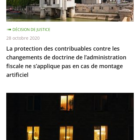
de
doctrine
de
DÉCISION DE JUSTICE
l’administration
28 octobre 2020
fiscale
La protection des contribuables contre les
ne
changements de doctrine de l’administration
s’applique
fiscale ne s’applique pas en cas de montage
pas
artificiel
en
cas
de
Le
montage
juge
artificiel
des
référés
du