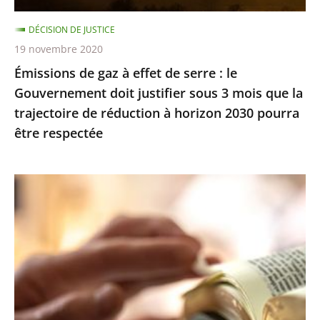
Gouvernement
DÉCISION DE JUSTICE
doit
19 novembre 2020
justifier
Émissions de gaz à effet de serre : le
sous
Gouvernement doit justifier sous 3 mois que la
3
trajectoire de réduction à horizon 2030 pourra
mois
être respectée
que
la
trajectoire
Exercice
de
des
réduction
cultes
à
:
horizon
le
2030
juge
pourra
des
être