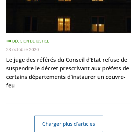
Conseil
d’Etat
refuse
de
suspendre
DÉCISION DE JUSTICE
le
23 octobre 2020
décret
Le juge des référés du Conseil d’Etat refuse de
prescrivant
suspendre le décret prescrivant aux préfets de
aux
certains départements d’instaurer un couvre-
préfets
feu
de
certains
départements
d’instaurer
un
Charger plus d'articles
couvre-