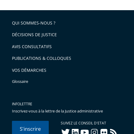
feu
QUI SOMMES-NOUS ?
DÉCISIONS DE JUSTICE
AVIS CONSULTATIFS
PUBLICATIONS & COLLOQUES
VOS DÉMARCHES
Glossaire
INFOLETTRE
Inscrivez-vous à la lettre de la Justice administrative
SUIVEZ LE CONSEIL D'ETAT
S'inscrire
twitter
linkedIn
youtube
instagram
flickr
rss