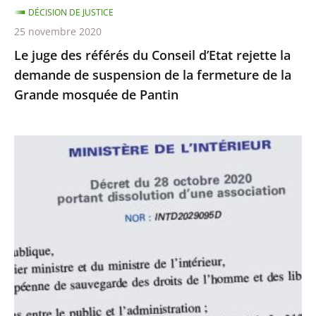
DÉCISION DE JUSTICE
de
25 novembre 2020
suspension
Le juge des référés du Conseil d’Etat rejette la
de
demande de suspension de la fermeture de la
la
Grande mosquée de Pantin
fermeture
de
la
Le
Grande
juge
mosquée
des
de
référés
Pantin
du
Conseil
d’État
rejette
la