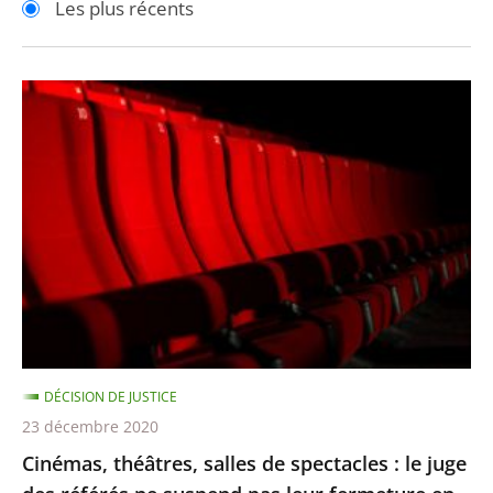
Les plus récents
pour
pour
arriver
arriver
après
avant
Cinémas,
théâtres,
salles
de
spectacles
:
le
juge
des
référés
DÉCISION DE JUSTICE
ne
23 décembre 2020
suspend
Cinémas, théâtres, salles de spectacles : le juge
pas