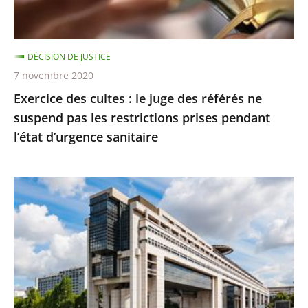
référés
respectée
ne
suspend
DÉCISION DE JUSTICE
pas
7 novembre 2020
les
Exercice des cultes : le juge des référés ne
restrictions
suspend pas les restrictions prises pendant
prises
l’état d’urgence sanitaire
pendant
l’état
d’urgence
La
sanitaire
protection
des
contribuables
contre
les
changements