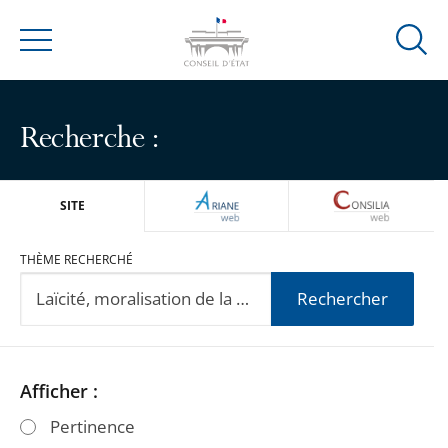
Ouvrir
Menu
la
modal
de
Recherche :
reche
ARIANEWEB
CONSILIA
SITE
THÈME RECHERCHÉ
Rechercher
Passer
Passer
Afficher :
les
les
Pertinence
filtres
filtres