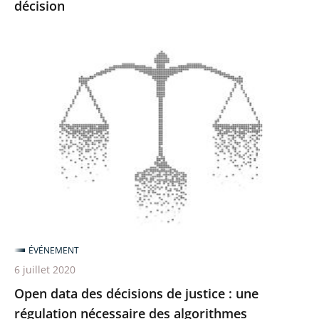
décision
décision
Open
data
des
décisions
de
justice
:
une
régulation
nécessaire
ÉVÉNEMENT
des
6 juillet 2020
algorithmes
Open data des décisions de justice : une
régulation nécessaire des algorithmes