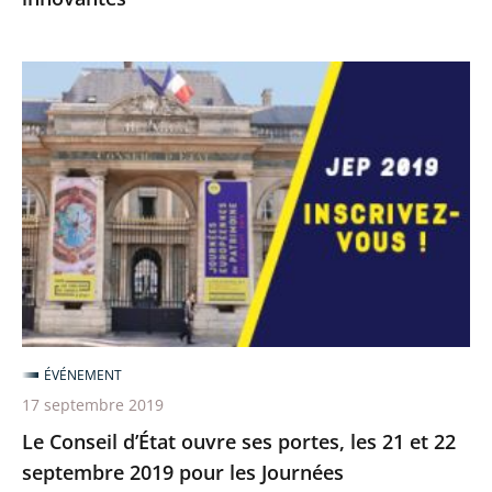
Le
Conseil
d’État
ouvre
ses
portes,
les
21
et
22
ÉVÉNEMENT
septembre
17 septembre 2019
2019
Le Conseil d’État ouvre ses portes, les 21 et 22
pour
septembre 2019 pour les Journées
les