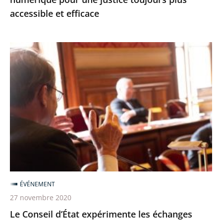
et
accessible et efficace
efficace
Le
Conseil
d’État
expérimente
les
échanges
oraux
avant
les
audiences
ÉVÉNEMENT
27 novembre 2020
Le Conseil d’État expérimente les échanges