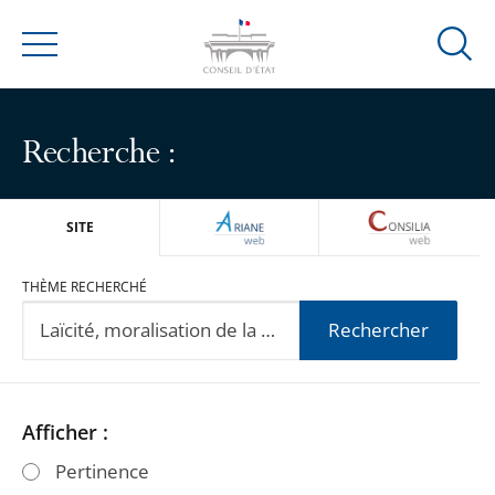
Ouvrir
Menu
la
modal
de
Recherche :
reche
ARIANEWEB
CONSILIA
SITE
THÈME RECHERCHÉ
Rechercher
Passer
Passer
Afficher :
les
les
Pertinence
filtres
filtres