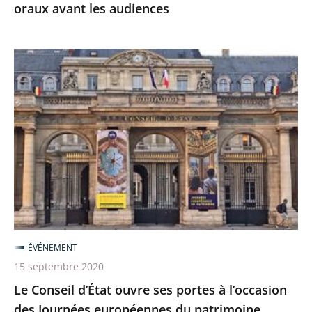
oraux avant les audiences
Le
Conseil
d’État
ouvre
ses
portes
à
l’occasion
des
Journées
ÉVÉNEMENT
européennes
15 septembre 2020
du
Le Conseil d’État ouvre ses portes à l’occasion
patrimoine
des Journées européennes du patrimoine