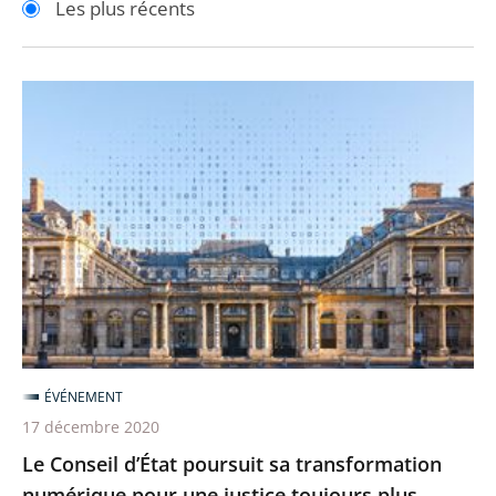
Les plus récents
pour
pour
arriver
arriver
après
avant
Le
Conseil
d’État
poursuit
sa
transformation
numérique
pour
une
justice
ÉVÉNEMENT
toujours
17 décembre 2020
plus
Le Conseil d’État poursuit sa transformation
accessible
numérique pour une justice toujours plus