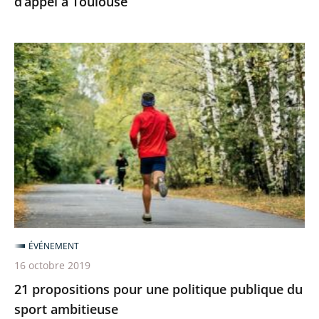
d’appel à Toulouse
21
propositions
pour
une
politique
publique
du
sport
ambitieuse
ÉVÉNEMENT
16 octobre 2019
21 propositions pour une politique publique du
sport ambitieuse