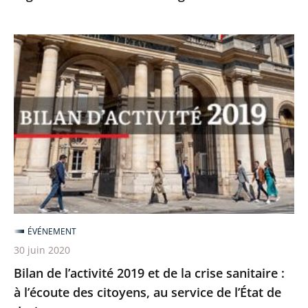
Bilan
de
l’activité
2019
et
de
la
crise
sanitaire
:
ÉVÉNEMENT
à
30 juin 2020
l’écoute
Bilan de l’activité 2019 et de la crise sanitaire :
des
à l’écoute des citoyens, au service de l’État de
citoyens,