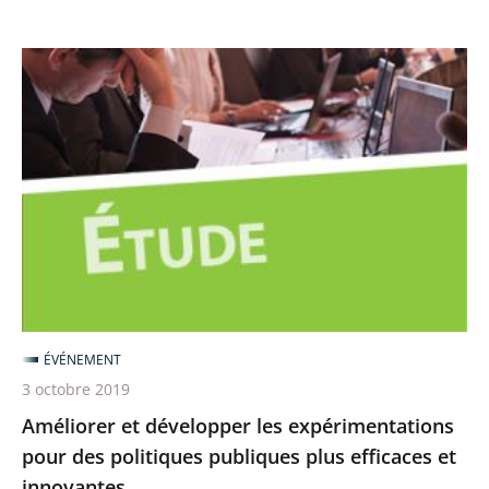
Améliorer
et
développer
les
expérimentations
pour
des
politiques
publiques
plus
ÉVÉNEMENT
efficaces
3 octobre 2019
et
Améliorer et développer les expérimentations
innovantes
pour des politiques publiques plus efficaces et
innovantes