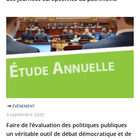
Faire
de
l’évaluation
des
politiques
publiques
un
véritable
outil
de
ÉVÉNEMENT
débat
3 septembre 2020
démocratique
Faire de l’évaluation des politiques publiques
et
un véritable outil de débat démocratique et de
de