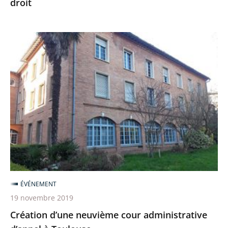
droit
au
service
de
Création
l’État
d’une
de
neuvième
droit
cour
administrative
d’appel
à
Toulouse
ÉVÉNEMENT
19 novembre 2019
Création d’une neuvième cour administrative