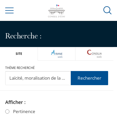
Ouvrir
Menu
la
modal
de
Recherche :
reche
ARIANEWEB
CONSILIA
SITE
THÈME RECHERCHÉ
Rechercher
Passer
Passer
Afficher :
les
les
Pertinence
filtres
filtres