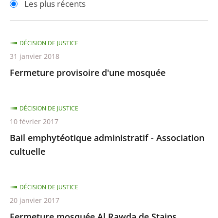
Les plus récents
pour
pour
arriver
arriver
après
avant
DÉCISION DE JUSTICE
31 janvier 2018
Fermeture provisoire d'une mosquée
DÉCISION DE JUSTICE
10 février 2017
Bail emphytéotique administratif - Association
cultuelle
DÉCISION DE JUSTICE
20 janvier 2017
Fermeture mosquée Al Rawda de Stains