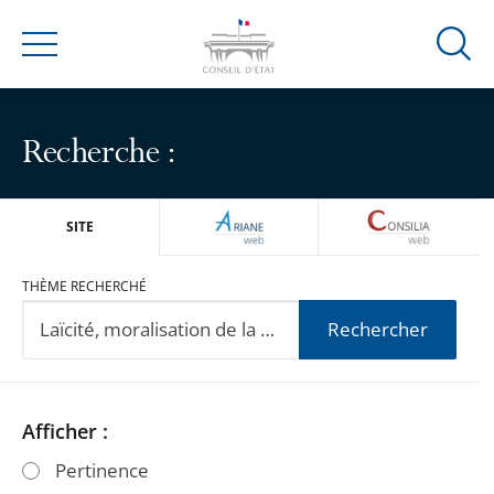
Ouvrir
Menu
la
modal
de
Recherche :
reche
ARIANEWEB
CONSILIA
SITE
THÈME RECHERCHÉ
Rechercher
Passer
Passer
Afficher :
les
les
Pertinence
filtres
filtres