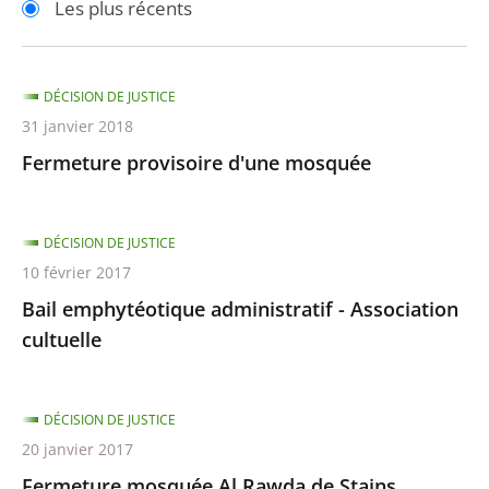
Les plus récents
pour
pour
arriver
arriver
après
avant
DÉCISION DE JUSTICE
31 janvier 2018
Fermeture provisoire d'une mosquée
DÉCISION DE JUSTICE
10 février 2017
Bail emphytéotique administratif - Association
cultuelle
DÉCISION DE JUSTICE
20 janvier 2017
Fermeture mosquée Al Rawda de Stains