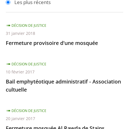
Les plus récents
pour
pour
arriver
arriver
après
avant
DÉCISION DE JUSTICE
31 janvier 2018
Fermeture provisoire d'une mosquée
DÉCISION DE JUSTICE
10 février 2017
Bail emphytéotique administratif - Association
cultuelle
DÉCISION DE JUSTICE
20 janvier 2017
Fermeture mosquée Al Rawda de Stains