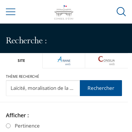
Ouvrir
Menu
la
modal
de
Recherche :
reche
ARIANEWEB
CONSILIA
SITE
THÈME RECHERCHÉ
Rechercher
Passer
Passer
Afficher :
les
les
Pertinence
filtres
filtres