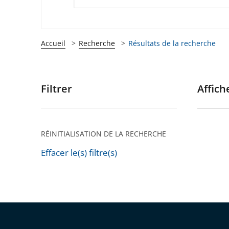
Accueil
Recherche
Résultats de la recherche
Filtrer
Affiche
Passer
les
filtres
pour
RÉINITIALISATION DE LA RECHERCHE
arriver
Effacer le(s) filtre(s)
après
Passer
les
filtres
pour
arriver