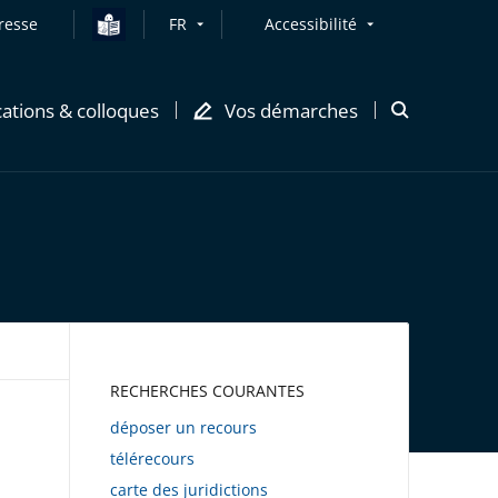
resse
FR
Accessibilité
cations & colloques
Vos démarches
Ouvrir
la
modale
de
recherche
AWEB
RECHERCHES COURANTES
déposer un recours
télérecours
carte des juridictions