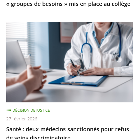
« groupes de besoins » mis en place au collège
mis
en
place
Santé
au
:
collège
deux
médecins
sanctionnés
pour
refus
de
soins
discriminatoire
DÉCISION DE JUSTICE
27 février 2026
Santé : deux médecins sanctionnés pour refus
de soins discriminatoire