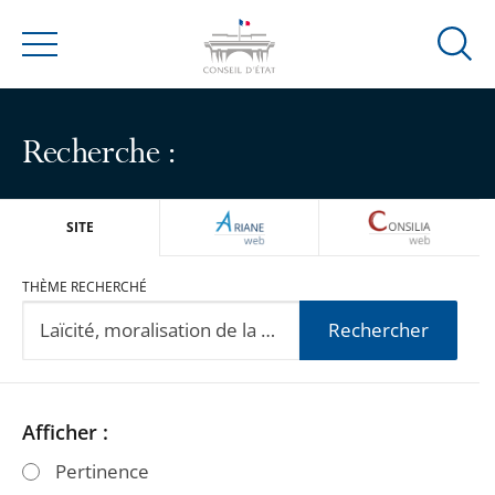
Ouvrir
Menu
la
modal
de
Recherche :
reche
ARIANEWEB
CONSILIA
SITE
THÈME RECHERCHÉ
Rechercher
Passer
Passer
Afficher :
les
les
Pertinence
filtres
filtres