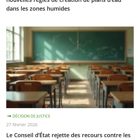
d’eau
dans les zones humides
dans
les
zones
Le
humides
Conseil
d’État
rejette
des
recours
contre
les
«
groupes
DÉCISION DE JUSTICE
de
27 février 2026
besoins
Le Conseil d’État rejette des recours contre les
»