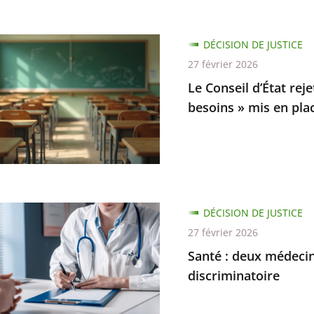
es
DÉCISION DE JUSTICE
27 février 2026
n
Le Conseil d’État rej
besoins » mis en pla
s
DÉCISION DE JUSTICE
s
27 février 2026
Santé : deux médecin
ns
discriminatoire
nnés