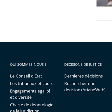
en
refus
place
de
au
soins
collège
discrimi
QUI SOMMES-NOUS ?
DÉCISIONS DE JUSTICE
Le Conseil d'État
Dernières décisions
Les tribunaux et cours
Rechercher une
décision (ArianeWeb)
Engagements égalité
et diversité
Charte de déontologie
de la juridiction