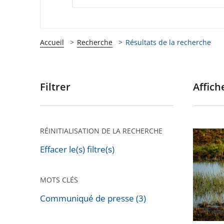
Accueil
Recherche
Résultats de la recherche
Filtrer
Affiche
Passer
les
filtres
pour
RÉINITIALISATION DE LA RECHERCHE
Enviro
arriver
:
Effacer le(s) filtre(s)
après
le
Conseil
MOTS CLÉS
d’État
Communiqué de presse (3)
annule
Passer
les