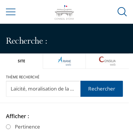
Ouvrir
Menu
la
modal
de
Recherche :
reche
ARIANEWEB
CONSILIA
SITE
THÈME RECHERCHÉ
Rechercher
Passer
Passer
Afficher :
les
les
Pertinence
filtres
filtres