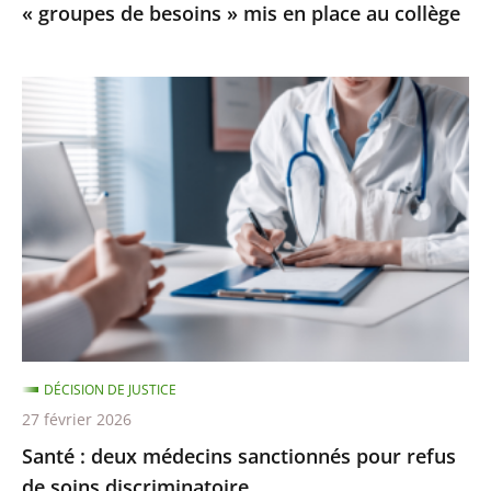
« groupes de besoins » mis en place au collège
mis
en
place
Santé
au
:
collège
deux
médecins
sanctionnés
pour
refus
de
soins
discriminatoire
DÉCISION DE JUSTICE
27 février 2026
Santé : deux médecins sanctionnés pour refus
de soins discriminatoire