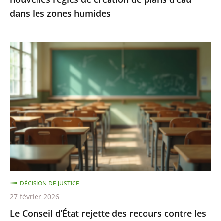
d’eau
dans les zones humides
dans
les
zones
Le
humides
Conseil
d’État
rejette
des
recours
contre
les
«
groupes
DÉCISION DE JUSTICE
de
27 février 2026
besoins
Le Conseil d’État rejette des recours contre les
»