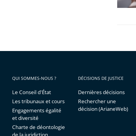
en
refus
place
de
au
soins
collège
discrimi
QUI SOMMES-NOUS ?
DÉCISIONS DE JUSTICE
Le Conseil d'État
Dernières décisions
Les tribunaux et cours
Rechercher une
décision (ArianeWeb)
Engagements égalité
et diversité
Charte de déontologie
de la juridiction