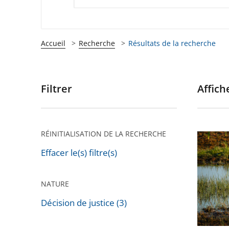
Accueil
Recherche
Résultats de la recherche
Filtrer
Affiche
Passer
les
filtres
pour
RÉINITIALISATION DE LA RECHERCHE
Enviro
arriver
:
Effacer le(s) filtre(s)
après
le
Conseil
NATURE
d’État
Décision de justice (3)
annule
les