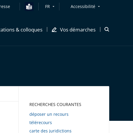
resse
FR
Accessibilité
cations & colloques
Vos démarches
Ouvrir
la
modale
de
recherche
AWEB
RECHERCHES COURANTES
déposer un recours
télérecours
carte des juridictions