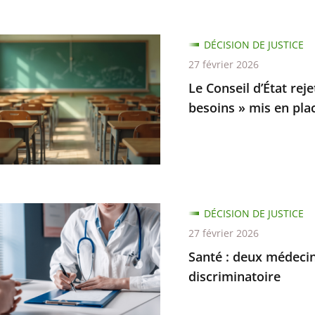
es
DÉCISION DE JUSTICE
27 février 2026
n
Le Conseil d’État rej
besoins » mis en pla
s
DÉCISION DE JUSTICE
s
27 février 2026
Santé : deux médecin
ns
discriminatoire
nnés