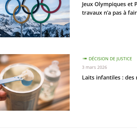
Jeux Olympiques et P
piques
travaux n’a pas à fair
e
ur
er
ble
DÉCISION DE JUSTICE
es
3 mars 2026
Laits infantiles : d
andations
es
s