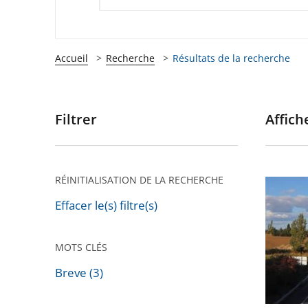
Accueil
Recherche
Résultats de la recherche
Filtrer
Affiche
Passer
les
filtres
pour
RÉINITIALISATION DE LA RECHERCHE
Autorou
arriver
«
Effacer le(s) filtre(s)
après
A69
»
MOTS CLÉS
:
Breve (3)
Le
Passer
Conseil