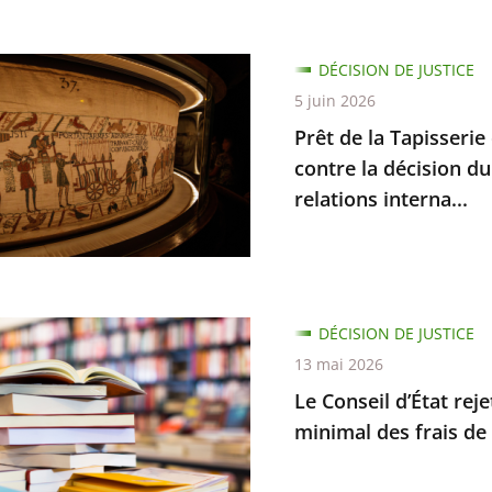
e
DÉCISION DE JUSTICE
5 juin 2026
Prêt de la Tapisserie
rie
contre la décision du
relations interna...
e
ant
DÉCISION DE JUSTICE
13 mai 2026
Le Conseil d’État re
minimal des frais de 