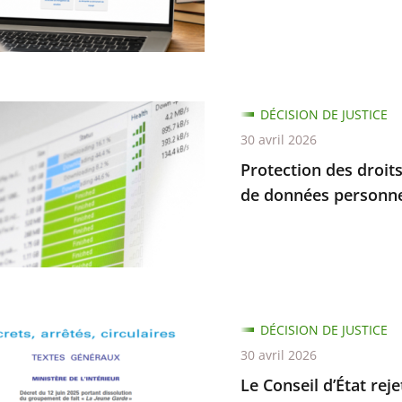
es
s
nement
ion
DÉCISION DE JUSTICE
30 avril 2026
dre
Protection des droits
r
de données personnel
tion
e
rme
DÉCISION DE JUSTICE
ent
30 avril 2026
Le Conseil d’État rej
s