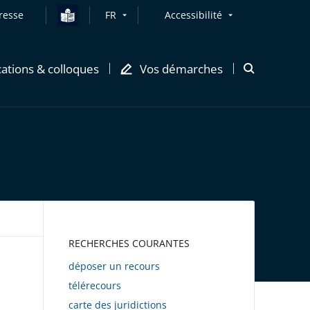
resse
FR
Accessibilité
cations & colloques
Vos démarches
Ouvrir
la
modale
de
recherche
AWEB
RECHERCHES COURANTES
déposer un recours
télérecours
carte des juridictions