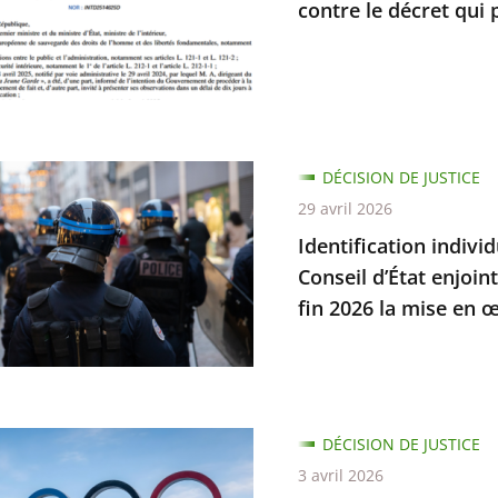
contre le décret qui 
elles
cation
DÉCISION DE JUSTICE
elle
29 avril 2026
Identification indivi
s
Conseil d’État enjoin
fin 2026 la mise en œ
mes
ait
ion
DÉCISION DE JUSTICE
ques
3 avril 2026