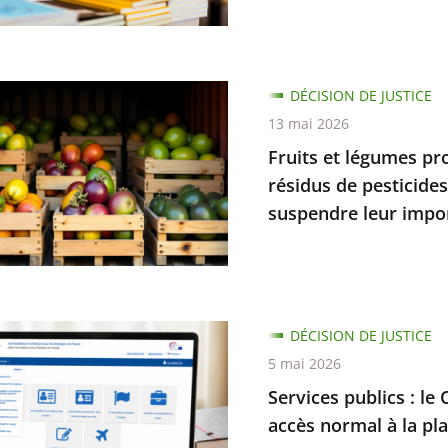
n
on
nt
DÉCISION DE JUSTICE
t
13 mai 2026
que
s
Fruits et légumes pr
nt
résidus de pesticide
suspendre leur impo
n
s
.
s
DÉCISION DE JUSTICE
nt
5 mai 2026
Services publics : le 
accès normal à la pl