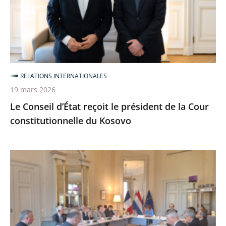
le
président
de
la
Cour
constitutionnelle
RELATIONS INTERNATIONALES
du
19 mars 2026
Kosovo
Le Conseil d’État reçoit le président de la Cour
constitutionnelle du Kosovo
Séminaire
bilatéral
franco-
néerlandais