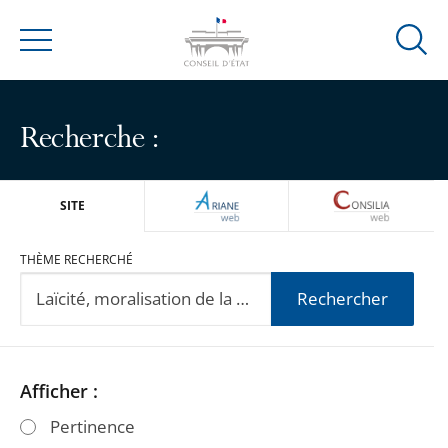
Ouvrir
Menu
la
modal
de
Recherche :
reche
ARIANEWEB
CONSILIA
SITE
THÈME RECHERCHÉ
Rechercher
Passer
Passer
Afficher :
les
les
Pertinence
filtres
filtres