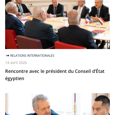
le
président
du
Conseil
d’État
égyptien
RELATIONS INTERNATIONALES
14 avril 2026
Rencontre avec le président du Conseil d’État
égyptien
Séminaire
avec
les