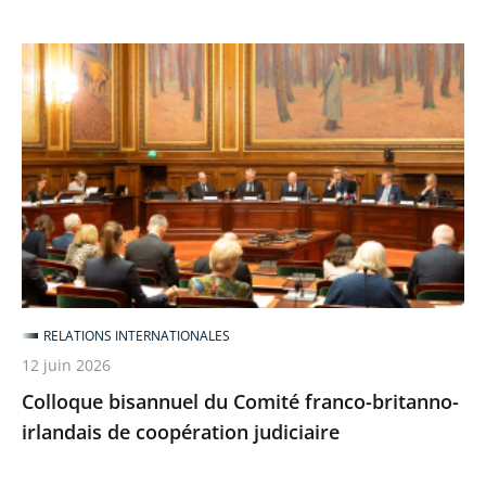
Colloque
bisannuel
du
Comité
franco-
britanno-
irlandais
de
coopération
judiciaire
RELATIONS INTERNATIONALES
12 juin 2026
Colloque bisannuel du Comité franco-britanno-
irlandais de coopération judiciaire