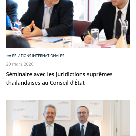
juridictions
suprêmes
thaïlandaises
au
Conseil
d’État
RELATIONS INTERNATIONALES
20 mars 2026
Séminaire avec les juridictions suprêmes
thaïlandaises au Conseil d’État
Le
Conseil
d’État
reçoit