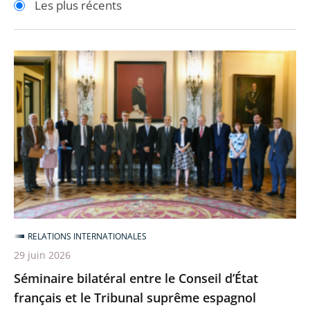
Les plus récents
pour
pour
arriver
arriver
après
avant
Séminaire
bilatéral
entre
le
Conseil
d’État
français
et
le
Tribunal
RELATIONS INTERNATIONALES
suprême
29 juin 2026
espagnol
Séminaire bilatéral entre le Conseil d’État
français et le Tribunal suprême espagnol