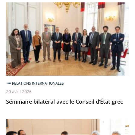
Séminaire
bilatéral
avec
le
Conseil
d’État
grec
RELATIONS INTERNATIONALES
20 avril 2026
Séminaire bilatéral avec le Conseil d’État grec
Rencontre
avec