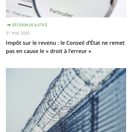
d’État
ne
remet
DÉCISION DE JUSTICE
pas
21 mai 2025
en
Impôt sur le revenu : le Conseil d’État ne remet
cause
pas en cause le « droit à l’erreur »
le
«
droit
Prisons
à
:
l’erreur
les
»
activités
de
nature
à
porter