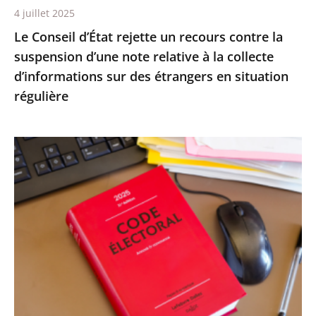
4 juillet 2025
relative
Le Conseil d’État rejette un recours contre la
à
suspension d’une note relative à la collecte
la
d’informations sur des étrangers en situation
collecte
régulière
d’informations
sur
des
Le
étrangers
Conseil
en
d’État
situation
confirme
régulière
la
démission
d’office
de
M.