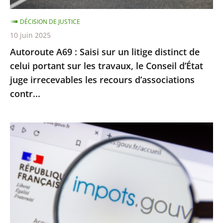
celui
DÉCISION DE JUSTICE
portant
10 juin 2025
sur
Autoroute A69 : Saisi sur un litige distinct de
les
celui portant sur les travaux, le Conseil d’État
travaux,
juge irrecevables les recours d’associations
le
contr...
Conseil
d’État
juge
Impôt
irrecevables
sur
les
le
recours
revenu
d’associations
:
contr...
le
Conseil