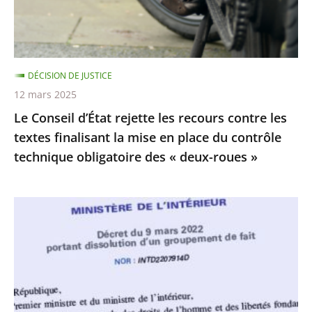
contre
»
les
textes
finalisant
DÉCISION DE JUSTICE
la
12 mars 2025
mise
Le Conseil d’État rejette les recours contre les
en
textes finalisant la mise en place du contrôle
place
technique obligatoire des « deux-roues »
du
contrôle
technique
La
obligatoire
dissolution
des
du
«
Collectif
deux-
Palestine
roues
Vaincra