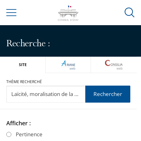
Ouvrir
Menu
la
modal
de
Recherche :
reche
ARIANEWEB
CONSILIA
SITE
THÈME RECHERCHÉ
Rechercher
Passer
Passer
Afficher :
les
les
Pertinence
filtres
filtres