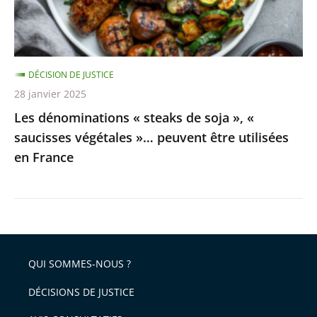
«
saucisses
végétales
DÉCISION DE JUSTICE
»…
28 janvier 2025
peuvent
Les dénominations « steaks de soja », «
être
saucisses végétales »… peuvent être utilisées
utilisées
en France
en
France
QUI SOMMES-NOUS ?
DÉCISIONS DE JUSTICE