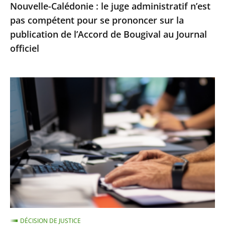
Nouvelle-Calédonie : le juge administratif n’est
sur
pas compétent pour se prononcer sur la
la
publication de l’Accord de Bougival au Journal
publication
officiel
de
l’Accord
de
Le
Bougival
Conseil
au
d’État
Journal
rejette
officiel
un
recours
contre
la
suspension
d’une
DÉCISION DE JUSTICE
note