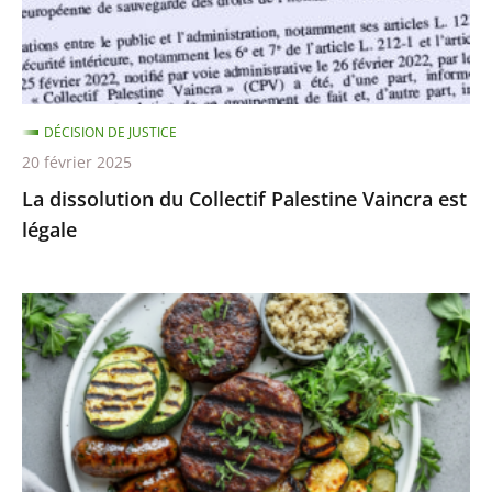
»
est
légale
DÉCISION DE JUSTICE
20 février 2025
La dissolution du Collectif Palestine Vaincra est
légale
Les
dénominations
«
steaks
de
soja
»,