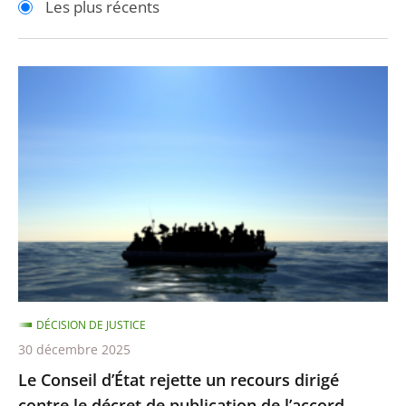
Les plus récents
pour
pour
arriver
arriver
après
avant
Le
Conseil
d’État
rejette
un
recours
dirigé
contre
le
décret
DÉCISION DE JUSTICE
de
30 décembre 2025
publication
Le Conseil d’État rejette un recours dirigé
de
contre le décret de publication de l’accord