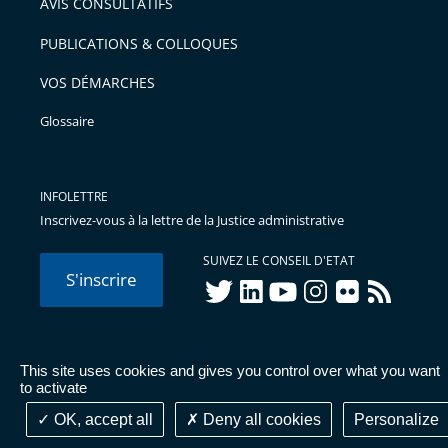
AVIS CONSULTATIFS
PUBLICATIONS & COLLOQUES
VOS DÉMARCHES
Glossaire
INFOLETTRE
Inscrivez-vous à la lettre de la Justice administrative
SUIVEZ LE CONSEIL D'ETAT
S'inscrire
twitter
linkedIn
youtube
instagram
flickr
rss
This site uses cookies and gives you control over what you want
© Conseil d'État 2026 -
Mentions légales
-
Cookies
-
Données
to activate
personnelles
-
Publications administratives
-
Accessibilité :
partiellement conforme
OK, accept all
Deny all cookies
Personalize