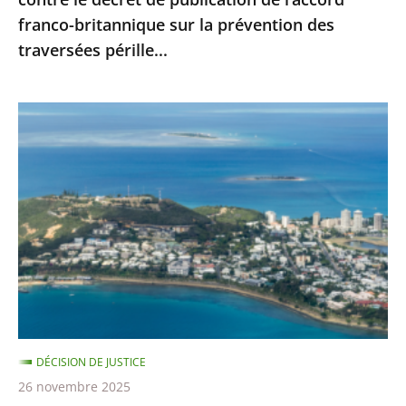
l’accord
franco-britannique sur la prévention des
franco-
traversées pérille...
britannique
sur
la
Nouvelle-
prévention
Calédonie
des
:
traversées
le
pérille...
juge
administratif
n’est
pas
compétent
pour
DÉCISION DE JUSTICE
se
26 novembre 2025
prononcer