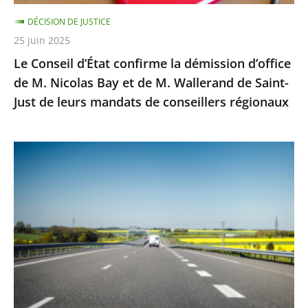
Nicolas
DÉCISION DE JUSTICE
Bay
25 juin 2025
et
Le Conseil d’État confirme la démission d’office
de
de M. Nicolas Bay et de M. Wallerand de Saint-
M.
Just de leurs mandats de conseillers régionaux
Wallerand
de
Saint-
Autoroute
Just
A69
de
:
leurs
Saisi
mandats
sur
de
un
conseillers
litige
régionaux
distinct
de