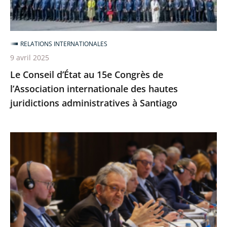
l’Association
internationale
des
RELATIONS INTERNATIONALES
hautes
9 avril 2025
juridictions
Le Conseil d’État au 15e Congrès de
administratives
l’Association internationale des hautes
à
juridictions administratives à Santiago
Santiago
La
fonction
de
conseil
législatif
au
programme