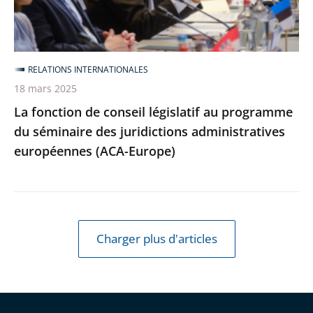
du
séminaire
des
RELATIONS INTERNATIONALES
juridictions
18 mars 2025
administratives
La fonction de conseil législatif au programme
européennes
du séminaire des juridictions administratives
(ACA-
européennes (ACA-Europe)
Europe)
Charger plus d'articles