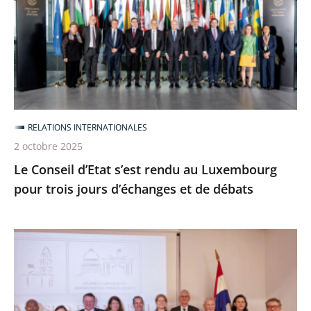
s’est
rendu
au
Luxembourg
pour
trois
jours
RELATIONS INTERNATIONALES
d’échanges
2 octobre 2025
et
Le Conseil d’Etat s’est rendu au Luxembourg
de
pour trois jours d’échanges et de débats
débats
Le
Conseil
d’État
aux