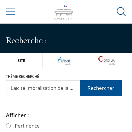
Ouvrir
Menu
la
modal
de
Recherche :
reche
ARIANEWEB
CONSILIA
SITE
THÈME RECHERCHÉ
Rechercher
Passer
Passer
Afficher :
les
les
Pertinence
filtres
filtres