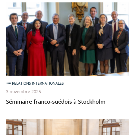
Séminaire
franco-
suédois
à
Stockholm
RELATIONS INTERNATIONALES
3 novembre 2025
Séminaire franco-suédois à Stockholm
Rencontres
franco-