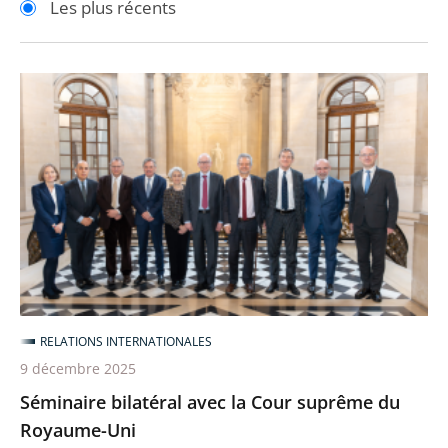
Les plus récents
pour
pour
arriver
arriver
après
avant
Séminaire
bilatéral
avec
la
Cour
suprême
du
Royaume-
Uni
RELATIONS INTERNATIONALES
9 décembre 2025
Séminaire bilatéral avec la Cour suprême du
Royaume-Uni