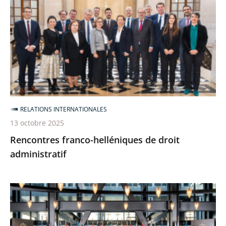
helléniques
de
droit
administratif
RELATIONS INTERNATIONALES
13 octobre 2025
Rencontres franco-helléniques de droit
administratif
Le
Conseil
d’Etat