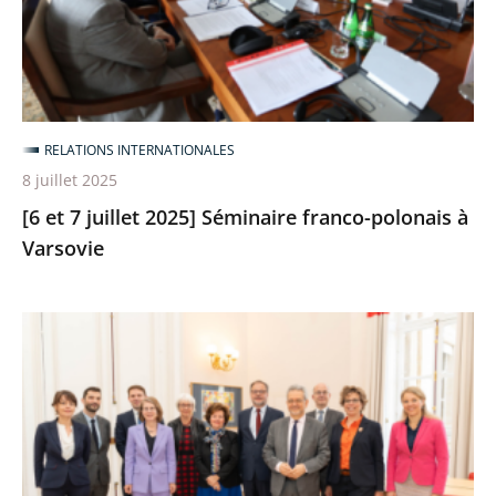
Séminaire
franco-
polonais
à
Varsovie
RELATIONS INTERNATIONALES
8 juillet 2025
[6 et 7 juillet 2025] Séminaire franco-polonais à
Varsovie
Séminaire
avec
la
Cour
administrative
fédérale