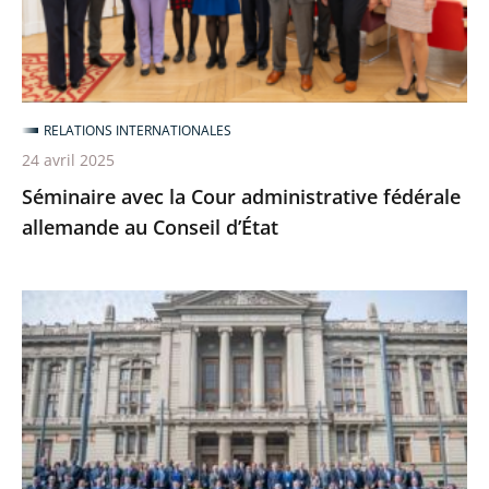
allemande
au
Conseil
d’État
RELATIONS INTERNATIONALES
24 avril 2025
Séminaire avec la Cour administrative fédérale
allemande au Conseil d’État
Le
Conseil
d’État
au
15e
Congrès
de