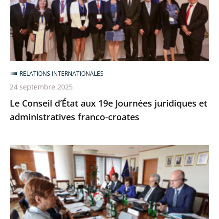
19e
Journées
juridiques
et
administratives
franco-
RELATIONS INTERNATIONALES
croates
24 septembre 2025
Le Conseil d’État aux 19e Journées juridiques et
administratives franco-croates
[6
et
7
juillet
2025]