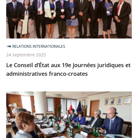
19e
Journées
juridiques
et
administratives
franco-
RELATIONS INTERNATIONALES
croates
24 septembre 2025
Le Conseil d’État aux 19e Journées juridiques et
administratives franco-croates
[6
et
7
juillet
2025]