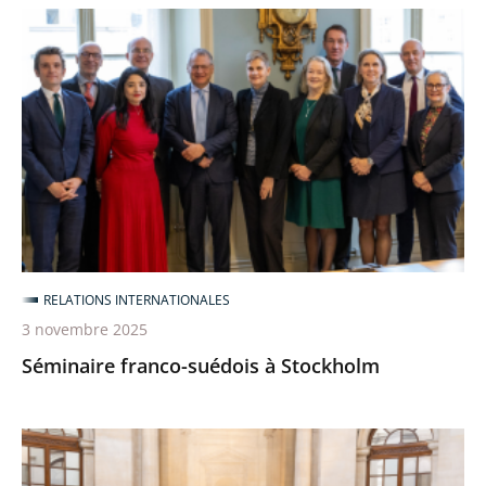
Séminaire
franco-
suédois
à
Stockholm
RELATIONS INTERNATIONALES
3 novembre 2025
Séminaire franco-suédois à Stockholm
Rencontres
franco-