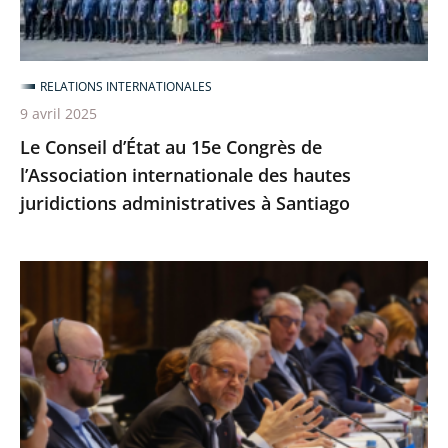
l’Association
internationale
des
RELATIONS INTERNATIONALES
hautes
9 avril 2025
juridictions
Le Conseil d’État au 15e Congrès de
administratives
l’Association internationale des hautes
à
juridictions administratives à Santiago
Santiago
La
fonction
de
conseil
législatif
au
programme