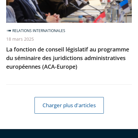
du
séminaire
des
RELATIONS INTERNATIONALES
juridictions
18 mars 2025
administratives
La fonction de conseil législatif au programme
européennes
du séminaire des juridictions administratives
(ACA-
européennes (ACA-Europe)
Europe)
Charger plus d'articles