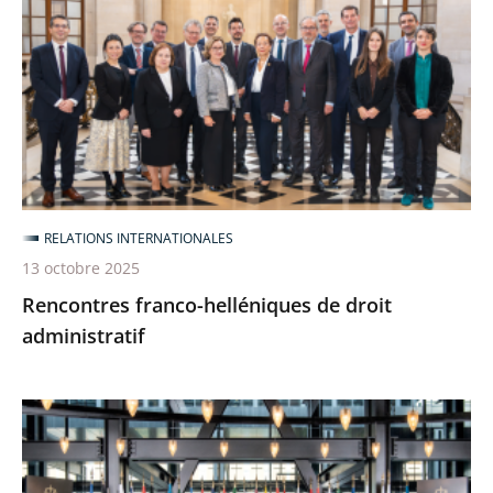
helléniques
de
droit
administratif
RELATIONS INTERNATIONALES
13 octobre 2025
Rencontres franco-helléniques de droit
administratif
Le
Conseil
d’Etat