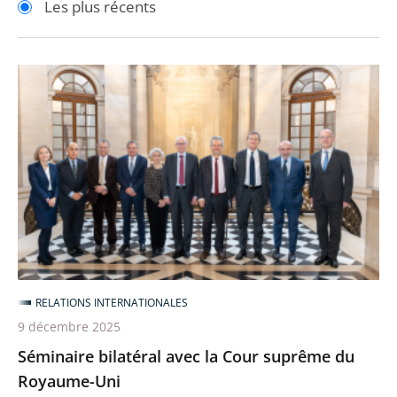
Les plus récents
pour
pour
arriver
arriver
après
avant
Séminaire
bilatéral
avec
la
Cour
suprême
du
Royaume-
Uni
RELATIONS INTERNATIONALES
9 décembre 2025
Séminaire bilatéral avec la Cour suprême du
Royaume-Uni