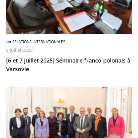
Séminaire
franco-
polonais
à
Varsovie
RELATIONS INTERNATIONALES
8 juillet 2025
[6 et 7 juillet 2025] Séminaire franco-polonais à
Varsovie
Séminaire
avec
la
Cour
administrative
fédérale