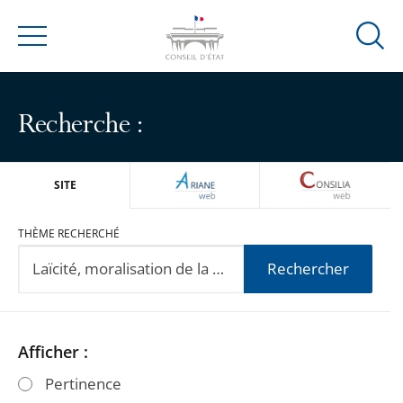
Ouvrir
Menu
la
modal
de
Recherche :
reche
ARIANEWEB
CONSILIA
SITE
THÈME RECHERCHÉ
Rechercher
Passer
Passer
Afficher :
les
les
Pertinence
filtres
filtres