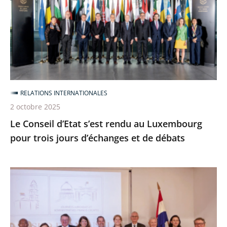
s’est
rendu
au
Luxembourg
pour
trois
jours
RELATIONS INTERNATIONALES
d’échanges
2 octobre 2025
et
Le Conseil d’Etat s’est rendu au Luxembourg
de
pour trois jours d’échanges et de débats
débats
Le
Conseil
d’État
aux