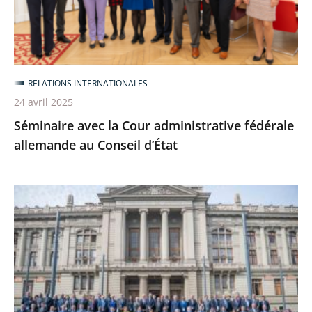
allemande
au
Conseil
d’État
RELATIONS INTERNATIONALES
24 avril 2025
Séminaire avec la Cour administrative fédérale
allemande au Conseil d’État
Le
Conseil
d’État
au
15e
Congrès
de