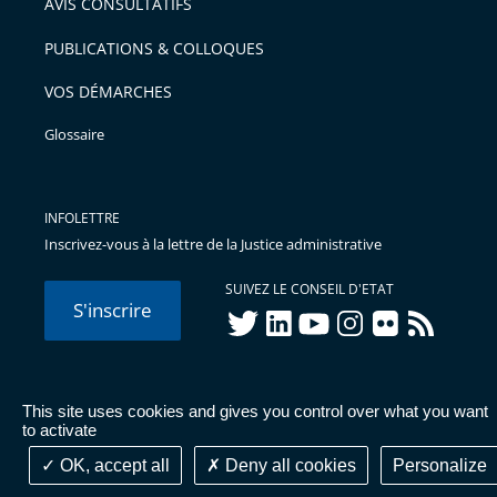
AVIS CONSULTATIFS
PUBLICATIONS & COLLOQUES
VOS DÉMARCHES
Glossaire
INFOLETTRE
Inscrivez-vous à la lettre de la Justice administrative
SUIVEZ LE CONSEIL D'ETAT
S'inscrire
twitter
linkedIn
youtube
instagram
flickr
rss
This site uses cookies and gives you control over what you want
© Conseil d'État 2026 -
Mentions légales
-
Cookies
-
Données
to activate
personnelles
-
Publications administratives
-
Accessibilité :
partiellement conforme
OK, accept all
Deny all cookies
Personalize