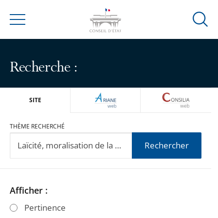
Ouvrir
Menu
la
modal
de
Recherche :
reche
ARIANEWEB
CONSILIA
SITE
THÈME RECHERCHÉ
Rechercher
Passer
Passer
Afficher :
les
les
Pertinence
filtres
filtres