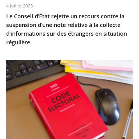
4 juillet 2025
relative
Le Conseil d’État rejette un recours contre la
à
suspension d’une note relative à la collecte
la
d’informations sur des étrangers en situation
collecte
régulière
d’informations
sur
des
Le
étrangers
Conseil
en
d’État
situation
confirme
régulière
la
démission
d’office
de
M.