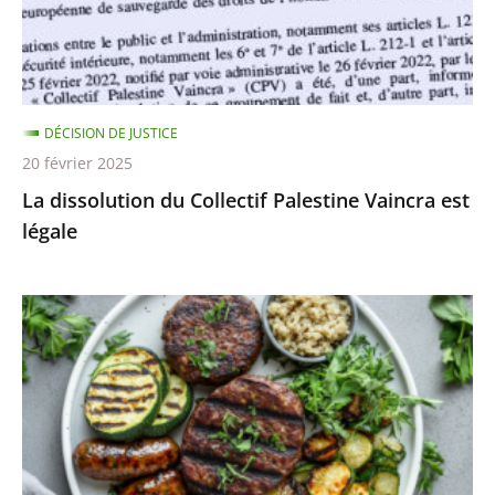
»
est
légale
DÉCISION DE JUSTICE
20 février 2025
La dissolution du Collectif Palestine Vaincra est
légale
Les
dénominations
«
steaks
de
soja
»,