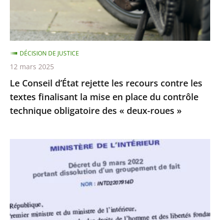
contre
»
les
textes
finalisant
DÉCISION DE JUSTICE
la
12 mars 2025
mise
Le Conseil d’État rejette les recours contre les
en
textes finalisant la mise en place du contrôle
place
technique obligatoire des « deux-roues »
du
contrôle
technique
La
obligatoire
dissolution
des
du
«
Collectif
deux-
Palestine
roues
Vaincra