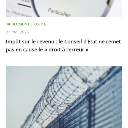
d’État
ne
remet
DÉCISION DE JUSTICE
pas
21 mai 2025
en
Impôt sur le revenu : le Conseil d’État ne remet
cause
pas en cause le « droit à l’erreur »
le
«
droit
Prisons
à
:
l’erreur
les
»
activités
de
nature
à
porter