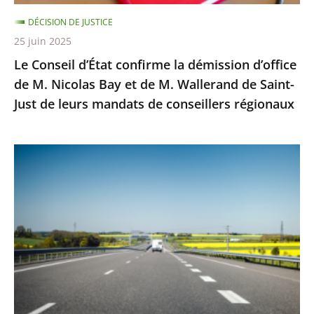
Nicolas
DÉCISION DE JUSTICE
Bay
25 juin 2025
et
Le Conseil d’État confirme la démission d’office
de
de M. Nicolas Bay et de M. Wallerand de Saint-
M.
Just de leurs mandats de conseillers régionaux
Wallerand
de
Saint-
Autoroute
Just
A69
de
:
leurs
Saisi
mandats
sur
de
un
conseillers
litige
régionaux
distinct
de