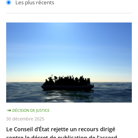
Les plus récents
pour
pour
arriver
arriver
après
avant
Le
Conseil
d’État
rejette
un
recours
dirigé
contre
le
décret
DÉCISION DE JUSTICE
de
30 décembre 2025
publication
Le Conseil d’État rejette un recours dirigé
de
contre le décret de publication de l’accord