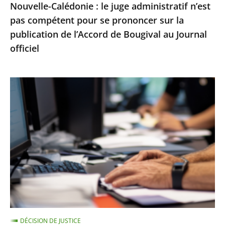
Nouvelle-Calédonie : le juge administratif n’est
sur
pas compétent pour se prononcer sur la
la
publication de l’Accord de Bougival au Journal
publication
officiel
de
l’Accord
de
Le
Bougival
Conseil
au
d’État
Journal
rejette
officiel
un
recours
contre
la
suspension
d’une
DÉCISION DE JUSTICE
note