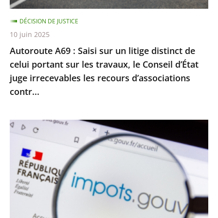
celui
DÉCISION DE JUSTICE
portant
10 juin 2025
sur
Autoroute A69 : Saisi sur un litige distinct de
les
celui portant sur les travaux, le Conseil d’État
travaux,
juge irrecevables les recours d’associations
le
contr...
Conseil
d’État
juge
Impôt
irrecevables
sur
les
le
recours
revenu
d’associations
:
contr...
le
Conseil