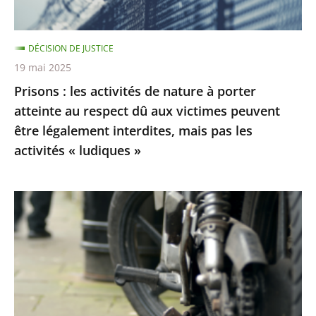
atteinte
au
DÉCISION DE JUSTICE
respect
19 mai 2025
dû
Prisons : les activités de nature à porter
aux
atteinte au respect dû aux victimes peuvent
victimes
être légalement interdites, mais pas les
peuvent
activités « ludiques »
être
légalement
interdites,
Le
mais
Conseil
pas
d’État
les
rejette
activités
les
«
recours
ludiques