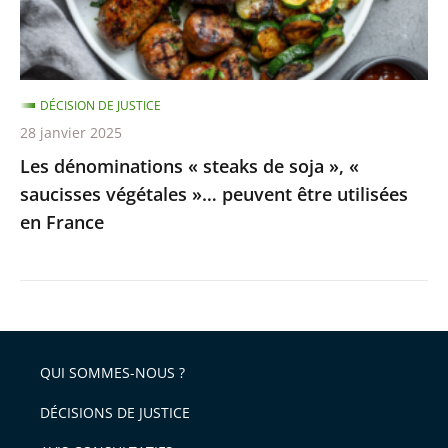
«
saucisses
végétales
DÉCISION DE JUSTICE
»…
28 janvier 2025
peuvent
Les dénominations « steaks de soja », «
être
saucisses végétales »… peuvent être utilisées
utilisées
en France
en
France
QUI SOMMES-NOUS ?
DÉCISIONS DE JUSTICE