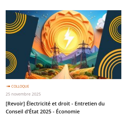
Administration
[Revoir]
Électricité
et
droit
-
Entretien
du
Conseil
d'État
2025
COLLOQUE
-
25 novembre 2025
Économie
[Revoir] Électricité et droit - Entretien du
Conseil d'État 2025 - Économie