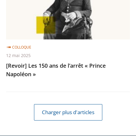
de
l’arrêt
«
Prince
Napoléon
»
COLLOQUE
12 mai 2025
[Revoir] Les 150 ans de l’arrêt « Prince
Napoléon »
Charger plus d'articles