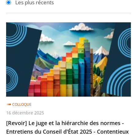
Les plus récents
pour
pour
arriver
arriver
après
avant
[Revoir]
Le
juge
et
la
hiérarchie
des
normes
-
Entretiens
COLLOQUE
du
16 décembre 2025
Conseil
[Revoir] Le juge et la hiérarchie des normes -
d'État
Entretiens du Conseil d'État 2025 - Contentieux