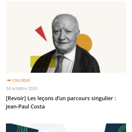
[Revoir]
Les
leçons
d’un
parcours
singulier
:
Jean-
Paul
Costa
COLLOQUE
24 octobre 2025
[Revoir] Les leçons d’un parcours singulier :
Jean-Paul Costa
[Revoir]