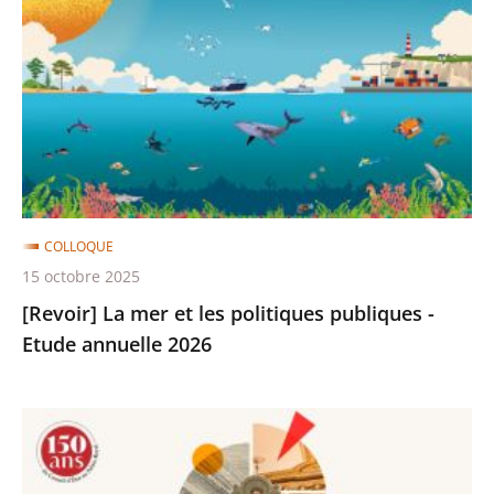
mer
et
les
politiques
publiques
-
Etude
annuelle
COLLOQUE
2026
15 octobre 2025
[Revoir] La mer et les politiques publiques -
Etude annuelle 2026
[Revoir]
Depuis
150