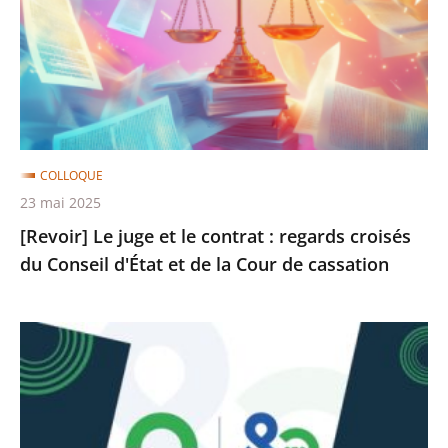
le
contrat
:
regards
croisés
du
COLLOQUE
Conseil
23 mai 2025
d'État
[Revoir] Le juge et le contrat : regards croisés
et
du Conseil d'État et de la Cour de cassation
de
la
Cour
[Revoir]
de
Financement
cassation
de
la
Sécurité