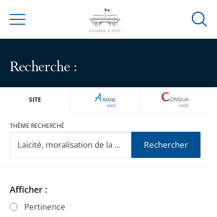
Ouvrir
Menu
la
modal
de
Recherche :
reche
ARIANEWEB
CONSILIA
SITE
THÈME RECHERCHÉ
Rechercher
Passer
Passer
Afficher :
les
les
Pertinence
filtres
filtres