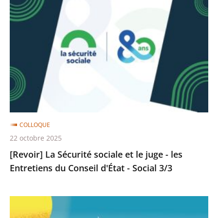
La
Sécurité
sociale
et
le
juge
-
les
Entretiens
COLLOQUE
du
22 octobre 2025
Conseil
[Revoir] La Sécurité sociale et le juge - les
d'État
Entretiens du Conseil d'État - Social 3/3
-
Social
3/3
[Revoir]
La