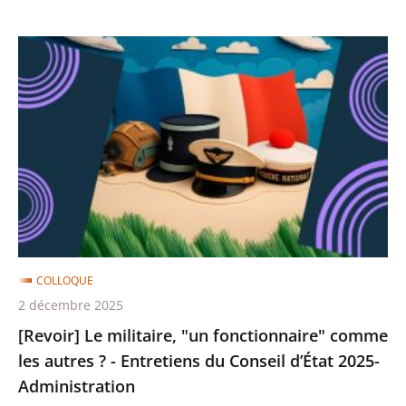
2025
-
[Revoir]
Contentieux
Le
militaire,
"un
fonctionnaire"
comme
les
autres
?
-
COLLOQUE
Entretiens
2 décembre 2025
du
[Revoir] Le militaire, "un fonctionnaire" comme
Conseil
les autres ? - Entretiens du Conseil d’État 2025-
d’État
Administration
2025-