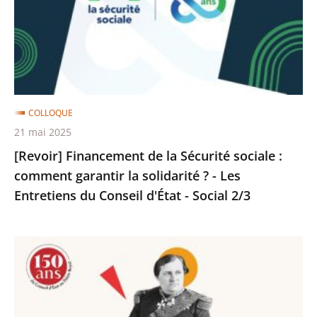
sociale
:
comment
garantir
la
COLLOQUE
solidarité
21 mai 2025
?
[Revoir] Financement de la Sécurité sociale :
-
comment garantir la solidarité ? - Les
Les
Entretiens du Conseil d'État - Social 2/3
Entretiens
du
Conseil
[Revoir]
d'État
Les
-
150
Social
ans
2/3