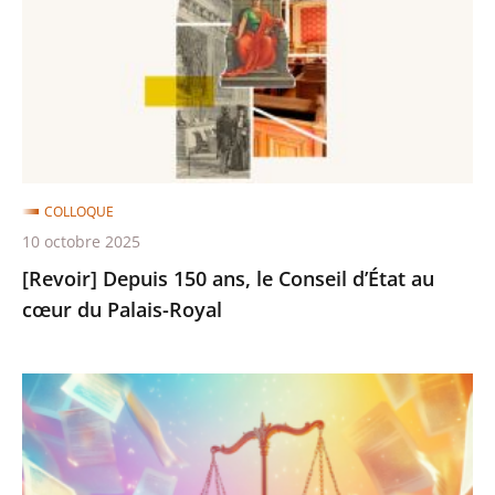
ans,
le
Conseil
d’État
au
cœur
du
COLLOQUE
Palais-
10 octobre 2025
Royal
[Revoir] Depuis 150 ans, le Conseil d’État au
cœur du Palais-Royal
[Revoir]
Le
juge
et