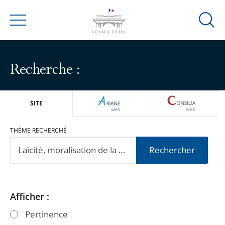
Ouvrir
Menu
la
modal
de
Recherche :
reche
ARIANEWEB
CONSILIA
SITE
THÈME RECHERCHÉ
Rechercher
Passer
Passer
Afficher :
les
les
Pertinence
filtres
filtres