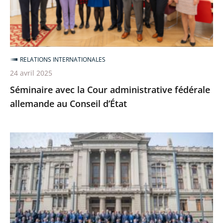
allemande
au
Conseil
d’État
RELATIONS INTERNATIONALES
24 avril 2025
Séminaire avec la Cour administrative fédérale
allemande au Conseil d’État
Le
Conseil
d’État
au
15e
Congrès
de