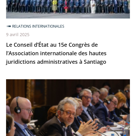
l’Association
internationale
des
RELATIONS INTERNATIONALES
hautes
9 avril 2025
juridictions
Le Conseil d’État au 15e Congrès de
administratives
l’Association internationale des hautes
à
juridictions administratives à Santiago
Santiago
La
fonction
de
conseil
législatif
au
programme