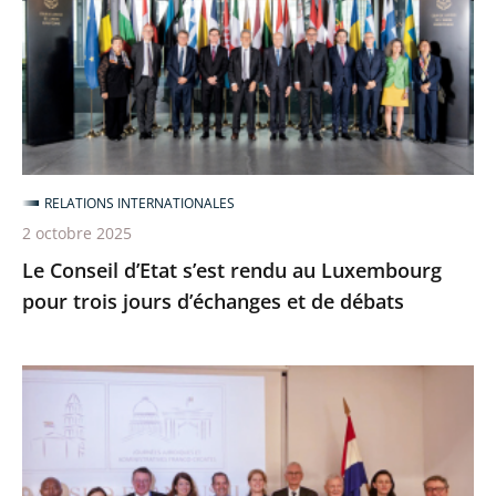
s’est
rendu
au
Luxembourg
pour
trois
jours
RELATIONS INTERNATIONALES
d’échanges
2 octobre 2025
et
Le Conseil d’Etat s’est rendu au Luxembourg
de
pour trois jours d’échanges et de débats
débats
Le
Conseil
d’État
aux