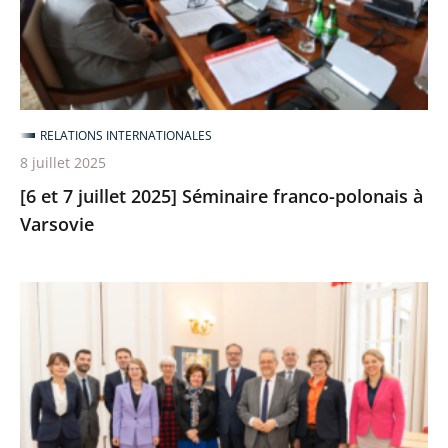
Séminaire
franco-
polonais
à
Varsovie
RELATIONS INTERNATIONALES
8 juillet 2025
[6 et 7 juillet 2025] Séminaire franco-polonais à
Varsovie
Séminaire
avec
la
Cour
administrative
fédérale