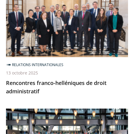
helléniques
de
droit
administratif
RELATIONS INTERNATIONALES
13 octobre 2025
Rencontres franco-helléniques de droit
administratif
Le
Conseil
d’Etat