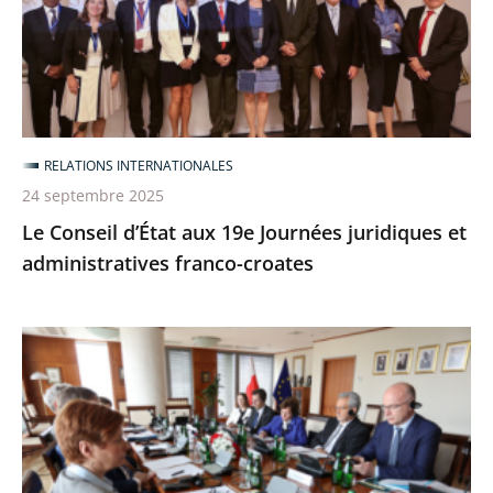
19e
Journées
juridiques
et
administratives
franco-
RELATIONS INTERNATIONALES
croates
24 septembre 2025
Le Conseil d’État aux 19e Journées juridiques et
administratives franco-croates
[6
et
7
juillet
2025]