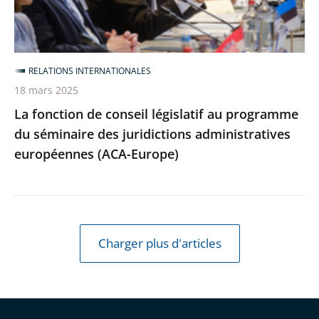
du
séminaire
des
RELATIONS INTERNATIONALES
juridictions
18 mars 2025
administratives
La fonction de conseil législatif au programme
européennes
du séminaire des juridictions administratives
(ACA-
européennes (ACA-Europe)
Europe)
Charger plus d'articles