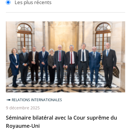
Les plus récents
pour
pour
arriver
arriver
après
avant
Séminaire
bilatéral
avec
la
Cour
suprême
du
Royaume-
Uni
RELATIONS INTERNATIONALES
9 décembre 2025
Séminaire bilatéral avec la Cour suprême du
Royaume-Uni